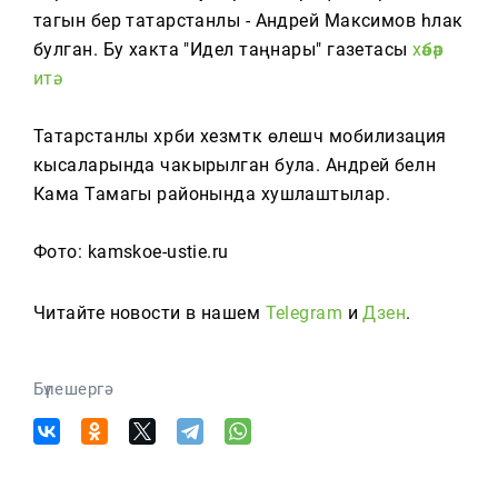
Тагын
тагын бер татарстанлы - Андрей Максимов һәлак
булган. Бу хакта "Идел таңнары" газетасы
хәбәр
итә.
Татарстанлы хәрби хезмәткә өлешчә мобилизация
кысаларында чакырылган була. Андрей белән
Кама Тамагы районында хушлаштылар.
Фото: kamskoe-ustie.ru
Читайте новости в нашем
Telegram
и
Дзен
.
Бүлешергә