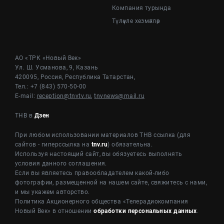
Компания турында
Түләүле хезмәтләр
АО «ТРК «Новый Век»
Ул. Ш. Усманова, 9, Казань
420095, Россия, Республика Татарстан,
Тел.: +7 (843) 570-50-00
E-mail:
reception@tnvtv.ru
,
tnvnews@mail.ru
ТНВ в
Дзен
При любом использовании материалов ТНВ ссылка (для
сайтов - гиперссылка на
tnv.ru
) обязательна.
Используя настоящий сайт, вы обязуетесь выполнять
условия данного соглашения.
Если вы являетесь правообладателем какой-либо
фотографии, размещенной на нашем сайте, свяжитесь с нами,
и мы укажем авторство.
Политика Акционерного общества «Телерадиокомпания
Новый Век» в отношении
обработки персональных данных
.