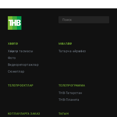
ХӘБӘРЛӘР
МӘКАЛӘЛӘР
Хәбәрләр тасмасы
Татарча өйрәнәбез
Фото
Видеорепортажлар
Cюжетлар
ТЕЛЕПРОЕКТЛАР
ТЕЛЕПРОГРАММА
ТНВ-Татарстан
ТНВ-Планета
КОТЛАУЛАРГА ЗАКАЗ
ТАГЫН