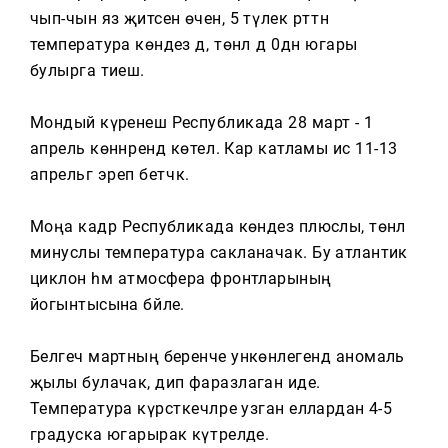
Тагын
чып-чын яз җитсен өчен, 5 тәүлек рәттән
температура көндез дә, төнлә дә 0дән югары
булырга тиеш.
Мондый күренеш Республикада 28 март - 1
апрель көннәрендә көтелә. Кар катламы исә 11-13
апрельгә эреп бетәчәк.
Моңа кадәр Республикада көндез плюслы, төнлә
минуслы температура сакланачак. Бу атлантик
циклон һәм атмосфера фронтларының
йогынтысына бәйле.
Белгеч мартның беренче ункөнлегендә аномаль
җылы булачак, дип фаразлаган иде.
Температура күрсәткечләре узган еллардан 4-5
градуска югарырак күтәрелде.