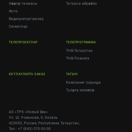
Хәбәрләр тасмасы
Татарча өйрәнәбез
Фото
Видеорепортажлар
Cюжетлар
ТЕЛЕПРОЕКТЛАР
ТЕЛЕПРОГРАММА
ТНВ-Татарстан
ТНВ-Планета
КОТЛАУЛАРГА ЗАКАЗ
ТАГЫН
Компания турында
Түләүле хезмәтләр
АО «ТРК «Новый Век»
Ул. Ш. Усманова, 9, Казань
420095, Россия, Республика Татарстан,
Тел.: +7 (843) 570-50-00