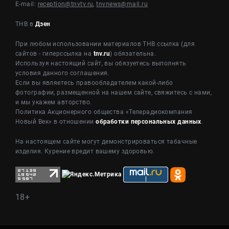
E-mail:
reception@tnvtv.ru
,
tnvnews@mail.ru
ТНВ в
Дзен
При любом использовании материалов ТНВ ссылка (для
сайтов - гиперссылка на
tnv.ru
) обязательна.
Используя настоящий сайт, вы обязуетесь выполнять
условия данного соглашения.
Если вы являетесь правообладателем какой-либо
фотографии, размещенной на нашем сайте, свяжитесь с нами,
и мы укажем авторство.
Политика Акционерного общества «Телерадиокомпания
Новый Век» в отношении
обработки персональных данных
.
На настоящем сайте могут демонстрироваться табачные
изделия. Курение вредит вашему здоровью.
18+