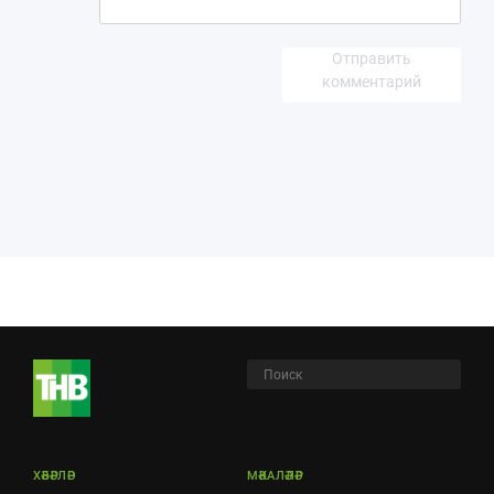
Отправить
комментарий
ХӘБӘРЛӘР
МӘКАЛӘЛӘР