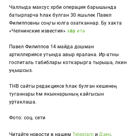
Тагын
Чаллыда махсус хәрби операция барышында
батырларча һәлак булган 30 яшьлек Павел
Филипповны соңгы юлга озатканнар. Бу хакта
«Челнинские известия»
хәбәр итә.
Павел Филиппов 14 майда дошман
артиллериясе утында авыр яралана. Ир-атны
госпиталь табиблары коткарырга тырыша, ләкин
уңышсыз.
ТНВ сайты редакциясе һәлак булган кешенең
туганнары һәм якыннарының кайгысын
уртаклаша.
Фото: соц. сети
Читайте новости в нашем
Telegram
и
Дзен
.