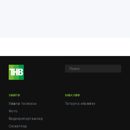
ХӘБӘРЛӘР
МӘКАЛӘЛӘР
Хәбәрләр тасмасы
Татарча өйрәнәбез
Фото
Видеорепортажлар
Cюжетлар