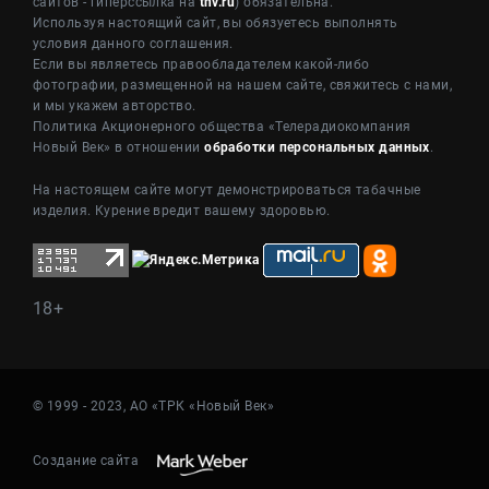
сайтов - гиперссылка на
tnv.ru
) обязательна.
Используя настоящий сайт, вы обязуетесь выполнять
условия данного соглашения.
Если вы являетесь правообладателем какой-либо
фотографии, размещенной на нашем сайте, свяжитесь с нами,
и мы укажем авторство.
Политика Акционерного общества «Телерадиокомпания
Новый Век» в отношении
обработки персональных данных
.
На настоящем сайте могут демонстрироваться табачные
изделия. Курение вредит вашему здоровью.
18+
© 1999 - 2023, АО «ТРК «Новый Век»
Создание сайта