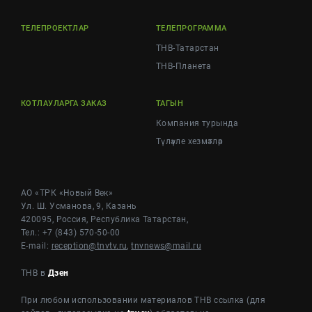
ТЕЛЕПРОЕКТЛАР
ТЕЛЕПРОГРАММА
ТНВ-Татарстан
ТНВ-Планета
КОТЛАУЛАРГА ЗАКАЗ
ТАГЫН
Компания турында
Түләүле хезмәтләр
АО «ТРК «Новый Век»
Ул. Ш. Усманова, 9, Казань
420095, Россия, Республика Татарстан,
Тел.: +7 (843) 570-50-00
E-mail:
reception@tnvtv.ru
,
tnvnews@mail.ru
ТНВ в
Дзен
При любом использовании материалов ТНВ ссылка (для