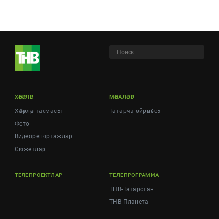
ХӘБӘРЛӘР
МӘКАЛӘЛӘР
Хәбәрләр тасмасы
Татарча өйрәнәбез
Фото
Видеорепортажлар
Cюжетлар
ТЕЛЕПРОЕКТЛАР
ТЕЛЕПРОГРАММА
ТНВ-Татарстан
ТНВ-Планета