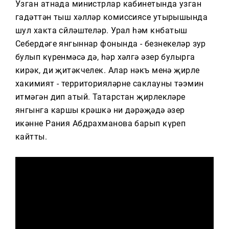
Узган атнада министрлар кабинетында узган
гадәттән тыш хәлләр комиссиясе утырышында
шул хакта сөйләштеләр. Урал һәм көнбатыш
Себердәге янгыннар фонында - безнекеләр зур
булып күренмәсә дә, һәр хәлгә әзер булырга
кирәк, ди җитәкчелек. Алар нәкъ менә җирле
хакимият - территорияләрне саклауны тәэмин
итмәгән дип атый. Татарстан җирлекләре
янгынга каршы көрәшкә ни дәрәҗәдә әзер
икәнне Рания Абдрахманова барып күреп
кайтты.