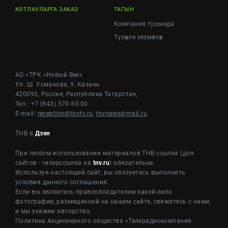
КОТЛАУЛАРГА ЗАКАЗ
ТАГЫН
Компания турында
Түләүле хезмәтләр
АО «ТРК «Новый Век»
Ул. Ш. Усманова, 9, Казань
420095, Россия, Республика Татарстан,
Тел.: +7 (843) 570-50-00
E-mail:
reception@tnvtv.ru
,
tnvnews@mail.ru
ТНВ в
Дзен
При любом использовании материалов ТНВ ссылка (для
сайтов - гиперссылка на
tnv.ru
) обязательна.
Используя настоящий сайт, вы обязуетесь выполнять
условия данного соглашения.
Если вы являетесь правообладателем какой-либо
фотографии, размещенной на нашем сайте, свяжитесь с нами,
и мы укажем авторство.
Политика Акционерного общества «Телерадиокомпания