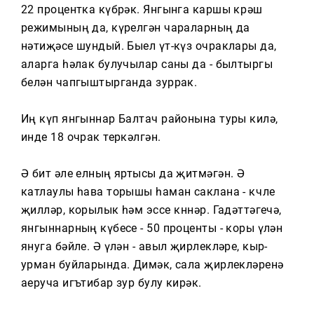
Тагын
22 процентка күбрәк. Янгынга каршы көрәш
режимының да, күрелгән чараларның да
нәтиҗәсе шундый. Быел үт-күз очраклары да,
аларга һәлак булучылар саны да - былтыргы
белән чапгыштырганда зуррак.
Иң күп янгыннар Балтач районына туры килә,
инде 18 очрак теркәлгән.
Ә бит әле елның яртысы да җитмәгән. Ә
катлаулы һава торышы һаман саклана - көчле
җилләр, корылык һәм эссе көннәр. Гадәттәгечә,
янгыннарның күбесе - 50 проценты - коры үлән
януга бәйле. Ә үлән - авыл җирлекләре, кыр-
урман буйларында. Димәк, сала җирлекләренә
аеруча игътибар зур булу кирәк.