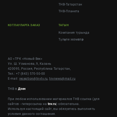
ТНВ-Татарстан
ТНВ-Планета
КОТЛАУЛАРГА ЗАКАЗ
ТАГЫН
Компания турында
Түләүле хезмәтләр
АО «ТРК «Новый Век»
Ул. Ш. Усманова, 9, Казань
420095, Россия, Республика Татарстан,
Тел.: +7 (843) 570-50-00
E-mail:
reception@tnvtv.ru
,
tnvnews@mail.ru
ТНВ в
Дзен
При любом использовании материалов ТНВ ссылка (для
сайтов - гиперссылка на
tnv.ru
) обязательна.
Используя настоящий сайт, вы обязуетесь выполнять
условия данного соглашения.