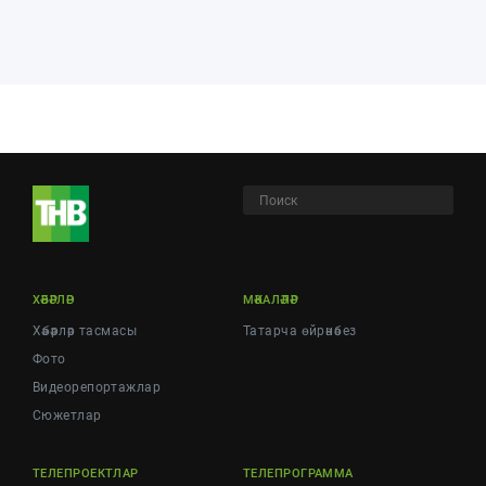
ХӘБӘРЛӘР
МӘКАЛӘЛӘР
Хәбәрләр тасмасы
Татарча өйрәнәбез
Фото
Видеорепортажлар
Cюжетлар
ТЕЛЕПРОЕКТЛАР
ТЕЛЕПРОГРАММА