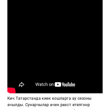
Тагын
Кичә Татарстанда киек кошларга ау сезоны
ачылды. Сунарчылар өчен рөхсәт ителгәннәр