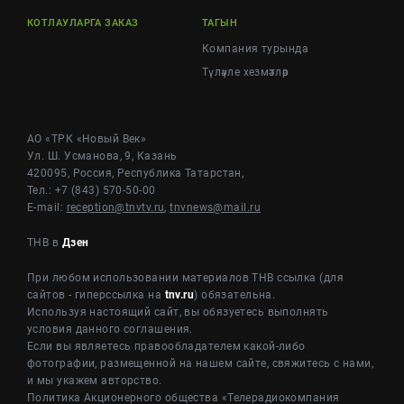
КОТЛАУЛАРГА ЗАКАЗ
ТАГЫН
Компания турында
Түләүле хезмәтләр
АО «ТРК «Новый Век»
Ул. Ш. Усманова, 9, Казань
420095, Россия, Республика Татарстан,
Тел.: +7 (843) 570-50-00
E-mail:
reception@tnvtv.ru
,
tnvnews@mail.ru
ТНВ в
Дзен
При любом использовании материалов ТНВ ссылка (для
сайтов - гиперссылка на
tnv.ru
) обязательна.
Используя настоящий сайт, вы обязуетесь выполнять
условия данного соглашения.
Если вы являетесь правообладателем какой-либо
фотографии, размещенной на нашем сайте, свяжитесь с нами,
и мы укажем авторство.
Политика Акционерного общества «Телерадиокомпания