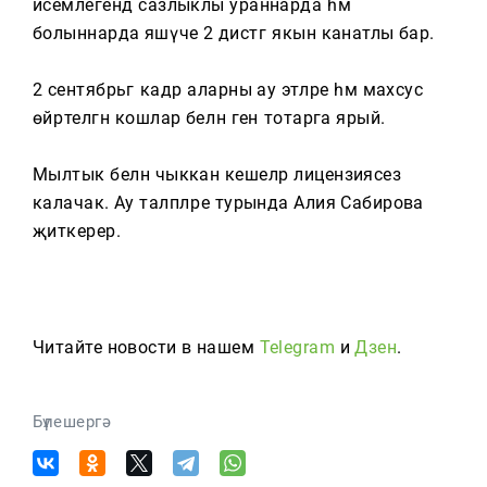
исемлегендә сазлыклы ураннарда һәм
болыннарда яшәүче 2 дистәгә якын канатлы бар.
2 сентябрьгә кадәр аларны ау этләре һәм махсус
өйрәтелгән кошлар белән генә тотарга ярый.
Мылтык белән чыккан кешеләр лицензиясез
калачак. Ау таләпләре турында Алия Сабирова
җиткерер.
Читайте новости в нашем
Telegram
и
Дзен
.
Бүлешергә