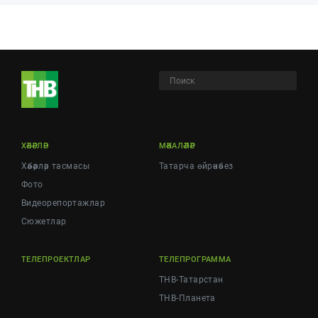
ХӘБӘРЛӘР
МӘКАЛӘЛӘР
Хәбәрләр тасмасы
Татарча өйрәнәбез
Фото
Видеорепортажлар
Cюжетлар
ТЕЛЕПРОЕКТЛАР
ТЕЛЕПРОГРАММА
ТНВ-Татарстан
ТНВ-Планета