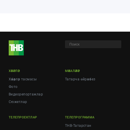
ХӘБӘРЛӘР
МӘКАЛӘЛӘР
Хәбәрләр тасмасы
Татарча өйрәнәбез
Фото
Видеорепортажлар
Cюжетлар
ТЕЛЕПРОЕКТЛАР
ТЕЛЕПРОГРАММА
ТНВ-Татарстан