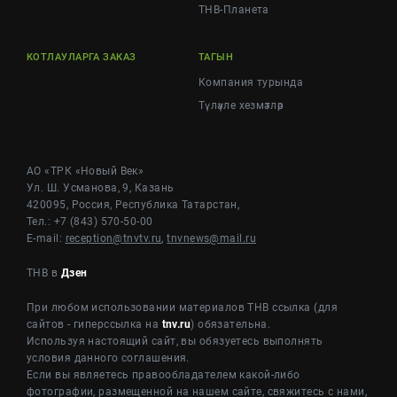
ТНВ-Планета
КОТЛАУЛАРГА ЗАКАЗ
ТАГЫН
Компания турында
Түләүле хезмәтләр
АО «ТРК «Новый Век»
Ул. Ш. Усманова, 9, Казань
420095, Россия, Республика Татарстан,
Тел.: +7 (843) 570-50-00
E-mail:
reception@tnvtv.ru
,
tnvnews@mail.ru
ТНВ в
Дзен
При любом использовании материалов ТНВ ссылка (для
сайтов - гиперссылка на
tnv.ru
) обязательна.
Используя настоящий сайт, вы обязуетесь выполнять
условия данного соглашения.
Если вы являетесь правообладателем какой-либо
фотографии, размещенной на нашем сайте, свяжитесь с нами,