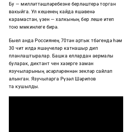
Тагын
Бу — милләттәшләребезне берләштерә торган
вакыйга. Ул кешенең кайда яшәвенә
карамастан, үзен — халкының бер өлеше итеп
тою мөмкинлеге бирә.
Быел анда Россиянең 70тән артык төбәгендә һәм
30 чит илдә яшәүчеләр катнашыр дип
планлаштыралар. Башка еллардан аермалы
буларак, диктант өчен хәзерге заман
язучыларының әсәрләреннән өзекләр сайлап
алынган. Язучыларга Рүзәл Шәрипов
та кушылды.