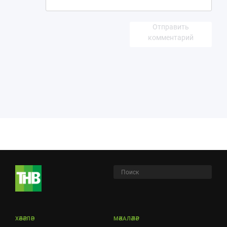
Отправить
комментарий
ХӘБӘРЛӘР
МӘКАЛӘЛӘР