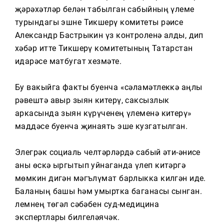
Тагын
җәрәхәтләр белән табылган сабыйның үлеме
турындагы эшне Тикшерү комитеты рәисе
Александр Бастрыкин үз контроленә алды, дип
хәбәр итте Тикшерү комитетының Татарстан
идарәсе матбугат хезмәте.
Бу вакыйга факты буенча «сәламәтлеккә аңлы
рәвештә авыр зыян китерү, саксызлык
аркасында зыян күрүченең үлеменә китерү»
маддәсе буенча җинаять эше кузгатылган.
Элегрәк социаль челтәрләрдә сабый әти-әнисе
аны өскә ыргытып уйнаганда үлеп китәргә
мөмкин дигән мәгълүмат барлыкка килгән иде.
Баланың башы һәм умыртка баганасы сынган.
Үлемнең төгәл сәбәбен суд-медицина
экспертлары билгеләячәк.