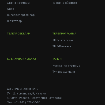
Хәбәрләр тасмасы
Татарча өйрәнәбез
Фото
Видеорепортажлар
Cюжетлар
ТЕЛЕПРОЕКТЛАР
ТЕЛЕПРОГРАММА
ТНВ-Татарстан
ТНВ-Планета
КОТЛАУЛАРГА ЗАКАЗ
ТАГЫН
Компания турында
Түләүле хезмәтләр
АО «ТРК «Новый Век»
Ул. Ш. Усманова, 9, Казань
420095, Россия, Республика Татарстан,
Тел.: +7 (843) 570-50-00