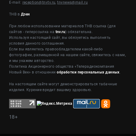
E-mail:
reception@tnvtv.ru
,
tnvnews@mail.ru
ТНВ в
Дзен
При любом использовании материалов ТНВ ссылка (для
сайтов - гиперссылка на
tnv.ru
) обязательна.
Используя настоящий сайт, вы обязуетесь выполнять
условия данного соглашения.
Если вы являетесь правообладателем какой-либо
фотографии, размещенной на нашем сайте, свяжитесь с нами,
и мы укажем авторство.
Политика Акционерного общества «Телерадиокомпания
Новый Век» в отношении
обработки персональных данных
.
На настоящем сайте могут демонстрироваться табачные
изделия. Курение вредит вашему здоровью.
18+