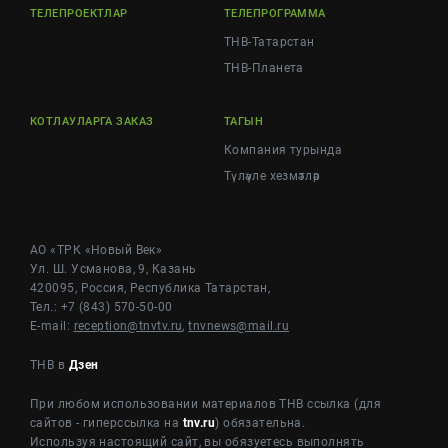
ТЕЛЕПРОЕКТЛАР
ТЕЛЕПРОГРАММА
ТНВ-Татарстан
ТНВ-Планета
КОТЛАУЛАРГА ЗАКАЗ
ТАГЫН
Компания турында
Түләүле хезмәтләр
АО «ТРК «Новый Век»
Ул. Ш. Усманова, 9, Казань
420095, Россия, Республика Татарстан,
Тел.: +7 (843) 570-50-00
E-mail:
reception@tnvtv.ru
,
tnvnews@mail.ru
ТНВ в
Дзен
При любом использовании материалов ТНВ ссылка (для
сайтов - гиперссылка на
tnv.ru
) обязательна.
Используя настоящий сайт, вы обязуетесь выполнять