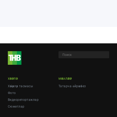
ХӘБӘРЛӘР
МӘКАЛӘЛӘР
Хәбәрләр тасмасы
Татарча өйрәнәбез
Фото
Видеорепортажлар
Cюжетлар