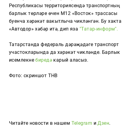
Тагын
Республикасы территориясендә транспортның
барлык төрләре өчен М12 «Восток» трассасы
буенча хәрәкәт вакытлыча чикләнгән. Бу хакта
«Автодор» хәбәр итә, дип яза
"Татар-информ".
Татарстанда федераль дәрәҗәдәге транспорт
участокларында да хәрәкәт чикләнде. Барлык
исемлекне
биредә
карый аласыз.
Фото: скриншот ТНВ
Читайте новости в нашем
Telegram
и
Дзен
.