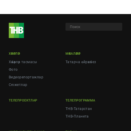
ХӘБӘРЛӘР
МӘКАЛӘЛӘР
Хәбәрләр тасмасы
Татарча өйрәнәбез
Фото
Видеорепортажлар
Cюжетлар
ТЕЛЕПРОЕКТЛАР
ТЕЛЕПРОГРАММА
ТНВ-Татарстан
ТНВ-Планета