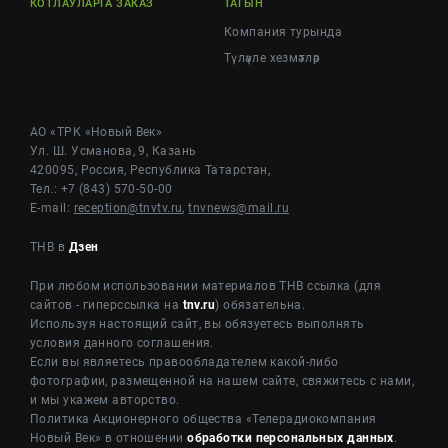
КОТЛАУЛАРГА ЗАКАЗ
ТАГЫН
Компания турында
Түләүле хезмәтләр
АО «ТРК «Новый Век»
Ул. Ш. Усманова, 9, Казань
420095, Россия, Республика Татарстан,
Тел.: +7 (843) 570-50-00
E-mail:
reception@tnvtv.ru
,
tnvnews@mail.ru
ТНВ в
Дзен
При любом использовании материалов ТНВ ссылка (для
сайтов - гиперссылка на
tnv.ru
) обязательна.
Используя настоящий сайт, вы обязуетесь выполнять
условия данного соглашения.
Если вы являетесь правообладателем какой-либо
фотографии, размещенной на нашем сайте, свяжитесь с нами,
и мы укажем авторство.
Политика Акционерного общества «Телерадиокомпания
Новый Век» в отношении
обработки персональных данных
.