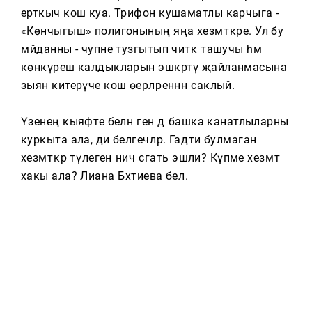
Тагын
ерткыч кош куа. Трифон кушаматлы карчыга -
«Көнчыгыш» полигонының яңа хезмәткәре. Ул бу
мәйданны - чупне тузгытып читкә ташучы һәм
көнкүреш калдыкларын эшкәртү җайланмасына
зыян китерүче кош өерләреннән саклый.
Үзенең кыяфәте белән генә дә башка канатлыларны
куркыта ала, ди белгечләр. Гадәти булмаган
хезмәткәр тәүлегенә ничә сәгать эшли? Күпме хезмәт
хакы ала? Лиана Бәхтиева белә.