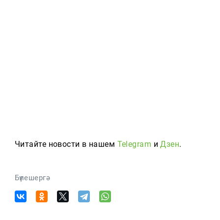
Читайте новости в нашем
Telegram
и
Дзен
.
Бүлешергә