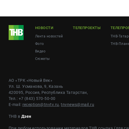
НОВОСТИ
ТЕЛЕПРОЕКТЫ
ТЕЛЕПРО
Лента новостей
ТНВ-Татар
Фото
ТНВ-План
Видео
Сюжеты
АО «ТРК «Новый Век»
Ул. Ш. Усманова, 9, Казань
420095, Россия, Республика Татарстан,
Тел.: +7 (843) 570-50-00
E-mail:
reception@tnvtv.ru
,
tnvnews@mail.ru
ТНВ в
Дзен
При любом использовании материалов ТНВ ссылка (для са