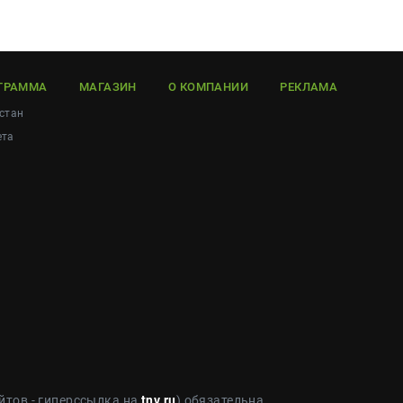
ГРАММА
МАГАЗИН
О КОМПАНИИ
РЕКЛАМА
стан
ета
йтов - гиперссылка на
tnv.ru
) обязательна.