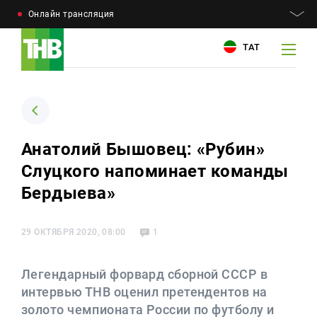
Онлайн трансляция
ТАТ
Например: Минниханов, 7 дней, телепрограмма
Например: Минниханов, 7 дней, телепрограмма
Анатолий Бышовец: «Рубин»
Слуцкого напоминает команды
Новости
Для связи
Бердыева»
Телепроекты
+7 (843) 570−50−00
reception@tnvtv.ru
29 ОКТЯБРЯ 2020, 08:00
1
Телепрограмма
Магазин
Легендарный форвард сборной СССР в
интервью ТНВ оценил претендентов на
О компании
золото чемпионата России по футболу и