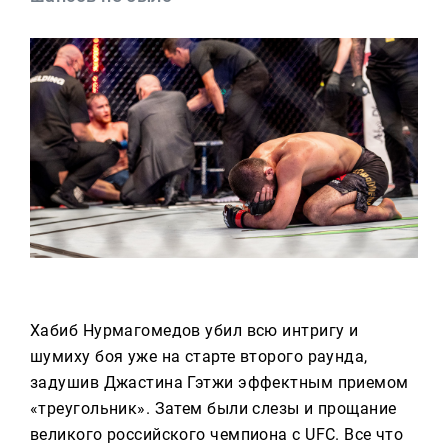
Реклама
Для связи
+7 (843) 570−50−00
reception@tnvtv.ru
Хабиб Нурмагомедов убил всю интригу и
шумиху боя уже на старте второго раунда,
задушив Джастина Гэтжи эффектным приемом
«треугольник». Затем были слезы и прощание
великого российского чемпиона с UFC. Все что