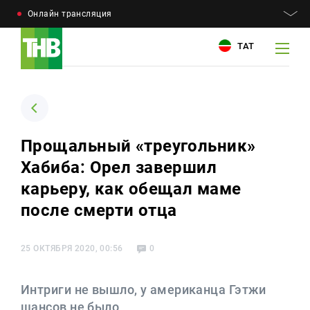
Онлайн трансляция
ТАТ
Например: Минниханов, 7 дней, телепрограмма
Например: Минниханов, 7 дней, телепрограмма
Прощальный «треугольник»
Хабиба: Орел завершил
Новости
Для связи
карьеру, как обещал маме
Телепроекты
+7 (843) 570−50−00
после смерти отца
reception@tnvtv.ru
Телепрограмма
25 ОКТЯБРЯ 2020, 00:56
0
Магазин
О компании
Интриги не вышло, у американца Гэтжи
шансов не было