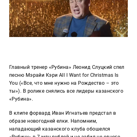
Реклама
Для связи
+7 (843) 570−50−00
reception@tnvtv.ru
Главный тренер «Рубина» Леонид Слуцкий спел
песню Мэрайи Кэри All I Want for Christmas Is
You («Все, что мне нужно на Рождество – это
ты»). В ролике снялись все лидеры казанского
«Рубина».
В клипе форвард Иван Игнатьев предстал в
образе новогодней елки. Напомним,
нападающий казанского клуба обошелся
«Рубину» в 7 млн рублей и не забил не одного