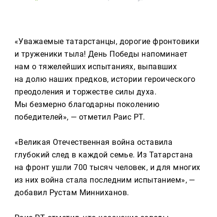
Реклама
Для связи
«Уважаемые татарстанцы, дорогие фронтовики
+7 (843) 570−50−00
и труженики тыла! День Победы напоминает
reception@tnvtv.ru
нам о тяжелейших испытаниях, выпавших
на долю наших предков, истории героического
преодоления и торжестве силы духа.
Мы безмерно благодарны поколению
победителей», — отметил Раис РТ.
«Великая Отечественная война оставила
глубокий след в каждой семье. Из Татарстана
на фронт ушли 700 тысяч человек, и для многих
из них война стала последним испытанием», —
добавил Рустам Минниханов.