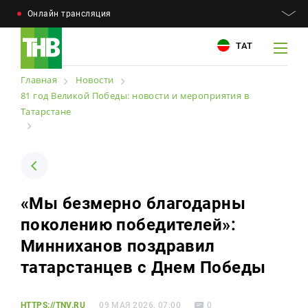
Онлайн трансляция
ТАТ
Главная
Новости
81 год Великой Победы: новости и мероприятия в
Татарстане
Например: Минниханов, 7 дней, телепрограмма
Например: Минниханов, 7 дней, телепрограмма
Новости
Для связи
Телепроекты
«Мы безмерно благодарны
+7 (843) 570−50−00
reception@tnvtv.ru
поколению победителей»:
Телепрограмма
Минниханов поздравил
Магазин
татарстанцев с Днем Победы
О компании
HTTPS://TNV.RU
09 МАЯ 2026, 07:00
0