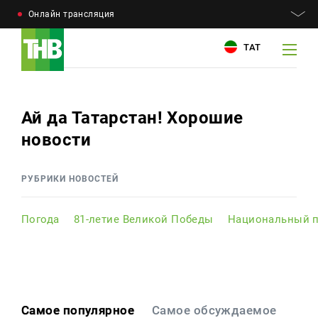
Онлайн трансляция
ТАТ
Ай да Татарстан! Хорошие
Например: Минниханов, 7 дней, телепрограмма
Например: Минниханов, 7 дней, телепрограмма
новости
Новости
РУБРИКИ НОВОСТЕЙ
Для связи
Телепроекты
+7 (843) 570−50−00
Погода
81-летие Великой Победы
Национальный п
reception@tnvtv.ru
Телепрограмма
Магазин
О компании
Самое популярное
Самое обсуждаемое