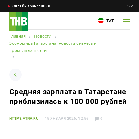
Онлайн трансляция
ТАТ
Главная
Новости
Экономика Татарстана: новости бизнеса и
промышленности
Например: Минниханов, 7 дней, телепрограмма
Например: Минниханов, 7 дней, телепрограмма
Новости
Для связи
Телепроекты
Средняя зарплата в Татарстане
+7 (843) 570−50−00
reception@tnvtv.ru
приблизилась к 100 000 рублей
Телепрограмма
Магазин
HTTPS://TNV.RU
15 ЯНВАРЯ 2026, 12:56
0
О компании