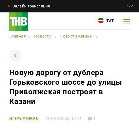
Онлайн трансляция
ТАТ
Главная
Новости
Новости Казани
Например: Минниханов, 7 дней, телепрограмма
Например: Минниханов, 7 дней, телепрограмма
Новую дорогу от дублера
Новости
Горьковского шоссе до улицы
Для связи
Телепроекты
Приволжская построят в
+7 (843) 570−50−00
reception@tnvtv.ru
Казани
Телепрограмма
Магазин
HTTPS://TNV.RU
18 МАЯ 2026, 17:11
1
О компании