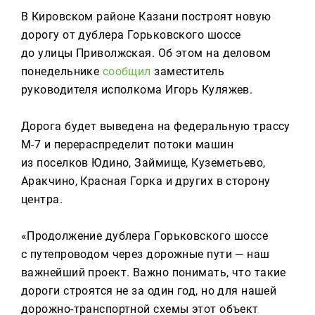
Реклама
В Кировском районе Казани построят новую
дорогу от дублера Горьковского шоссе
Для связи
до улицы Приволжская. Об этом на деловом
+7 (843) 570−50−00
понедельнике
сообщил
заместитель
reception@tnvtv.ru
руководителя исполкома Игорь Куляжев.
Дорога будет выведена на федеральную трассу
М-7 и перераспределит потоки машин
из поселков Юдино, Займище, Куземетьево,
Аракчино, Красная Горка и других в сторону
центра.
«Продолжение дублера Горьковского шоссе
с путепроводом через дорожные пути — наш
важнейший проект. Важно понимать, что такие
дороги строятся не за один год, но для нашей
дорожно-транспортной схемы этот объект