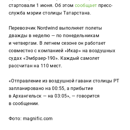
Реклама
стартовали 1 июня. Об этом
сообщает
пресс-
служба мэрии столицы Татарстана.
Для связи
+7 (843) 570−50−00
Перевозчик Nordwind выполняет полеты
reception@tnvtv.ru
дважды в неделю — по понедельникам
и четвергам. В летнем сезоне он работает
совместно с компанией «Икар» на воздушных
судах «Эмбраер-190». Каждый самолет
рассчитан на 110 мест.
«Отправление из воздушной гавани столицы РТ
запланировано на 00:55, а прибытие
в Архангельск — на 03:05», — говорится
в сообщении.
Фото: magnific.com