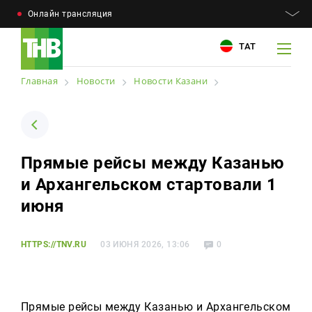
Онлайн трансляция
ТАТ
Главная
Новости
Новости Казани
Например: Минниханов, 7 дней, телепрограмма
Например: Минниханов, 7 дней, телепрограмма
Прямые рейсы между Казанью
Новости
и Архангельском стартовали 1
Для связи
Телепроекты
июня
+7 (843) 570−50−00
reception@tnvtv.ru
Телепрограмма
HTTPS://TNV.RU
03 ИЮНЯ 2026, 13:06
0
Магазин
О компании
Прямые рейсы между Казанью и Архангельском