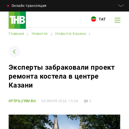
Онлайн трансляция
ТАТ
Главная
Новости
Новости Казани
Например: Минниханов, 7 дней, телепрограмма
Например: Минниханов, 7 дней, телепрограмма
Эксперты забраковали проект
Новости
ремонта костела в центре
Для связи
Телепроекты
Казани
+7 (843) 570−50−00
reception@tnvtv.ru
Телепрограмма
HTTPS://TNV.RU
08 ИЮЛЯ 2026, 15:44
0
Магазин
О компании