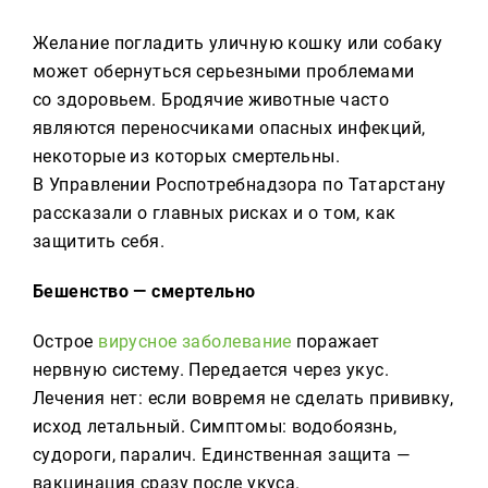
Реклама
Желание погладить уличную кошку или собаку
может обернуться серьезными проблемами
Для связи
со здоровьем. Бродячие животные часто
+7 (843) 570−50−00
являются переносчиками опасных инфекций,
reception@tnvtv.ru
некоторые из которых смертельны.
В Управлении Роспотребнадзора по Татарстану
рассказали о главных рисках и о том, как
защитить себя.
Бешенство — смертельно
Острое
вирусное заболевание
поражает
нервную систему. Передается через укус.
Лечения нет: если вовремя не сделать прививку,
исход летальный. Симптомы: водобоязнь,
судороги, паралич. Единственная защита —
вакцинация сразу после укуса.