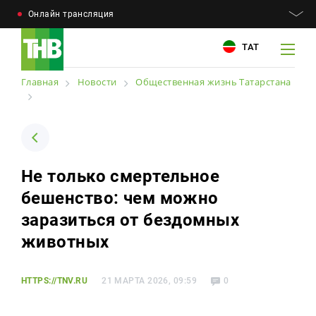
Онлайн трансляция
ТАТ
Главная
Новости
Общественная жизнь Татарстана
Например: Минниханов, 7 дней, телепрограмма
Например: Минниханов, 7 дней, телепрограмма
Не только смертельное
Новости
Для связи
бешенство: чем можно
Телепроекты
+7 (843) 570−50−00
заразиться от бездомных
reception@tnvtv.ru
Телепрограмма
животных
Магазин
HTTPS://TNV.RU
21 МАРТА 2026, 09:59
0
О компании