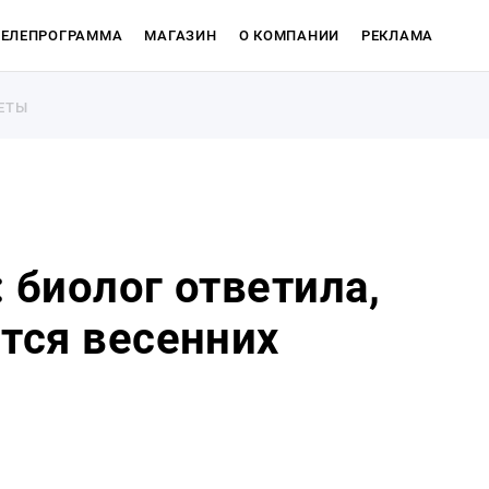
ТЕЛЕПРОГРАММА
МАГАЗИН
О КОМПАНИИ
РЕКЛАМА
ЕТЫ
ЕТЫ
 биолог ответила,
ится весенних
Магазин
О компан