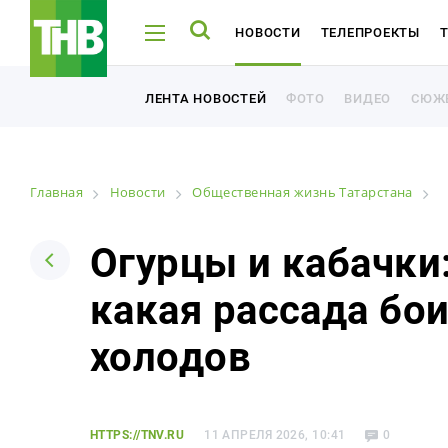
НОВОСТИ
ТЕЛЕПРОЕКТЫ
ТНВ-ТАТАРСТАН
ТНВ-ПЛАНЕТА
ФОТО
ВИДЕО
СЮЖ
ЛЕНТА НОВОСТЕЙ
ФОТО
ВИДЕО
СЮЖ
ЛЕНТА НОВОСТЕЙ
Главная
Новости
Общественная жизнь Татарстана
Например: Минниханов, 7 дней, телепрограмма
Например: Минниханов, 7 дней, телепрограмма
Огурцы и кабачки:
какая рассада бо
Новости
холодов
Лента новостей
Фото
HTTPS://TNV.RU
11 АПРЕЛЯ 2026, 10:41
0
Видео