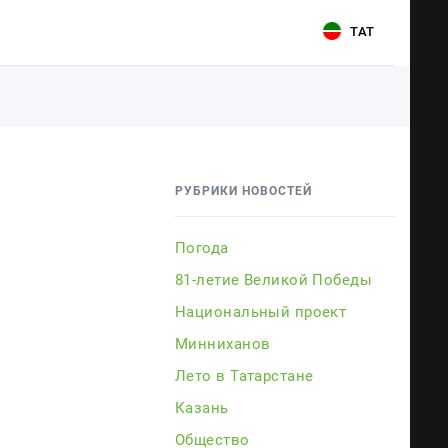
ТАТ
Для связи
Для связи
+7 (843) 570−50−00
+7 (843) 570−50−00
РУБРИКИ НОВОСТЕЙ
reception@tnvtv.ru
reception@tnvtv.ru
Погода
81-летие Великой Победы
Национальный проект
Минниханов
Лето в Татарстане
Казань
ии
Общество