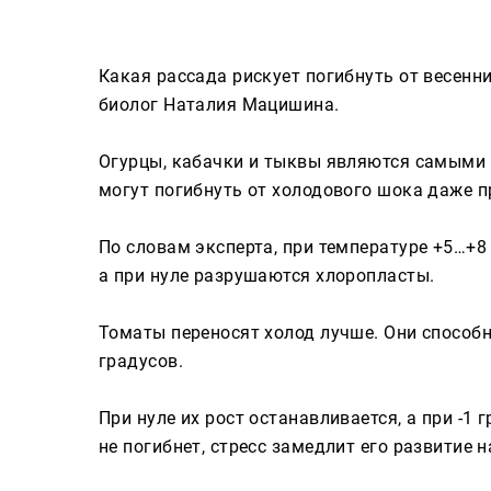
Сюжеты
Какая рассада рискует погибнуть от весенн
биолог Наталия Мацишина.
Телепроекты
Огурцы, кабачки и тыквы являются самыми
могут погибнуть от холодового шока даже п
Телепрограмма
По словам эксперта, при температуре +5…+8 
ТНВ-Татарстан
а при нуле разрушаются хлоропласты.
ТНВ-Планета
Томаты переносят холод лучше. Они способ
градусов.
При нуле их рост останавливается, а при -1
не погибнет, стресс замедлит его развитие н