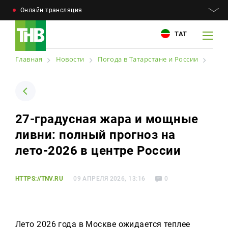
Онлайн трансляция
ТАТ
Главная
Новости
Погода в Татарстане и России
Например: Минниханов, 7 дней, телепрограмма
Например: Минниханов, 7 дней, телепрограмма
27-градусная жара и мощные
Новости
ливни: полный прогноз на
Для связи
Телепроекты
лето-2026 в центре России
+7 (843) 570−50−00
reception@tnvtv.ru
Телепрограмма
HTTPS://TNV.RU
09 АПРЕЛЯ 2026, 13:16
0
Магазин
О компании
Лето 2026 года в Москве ожидается теплее