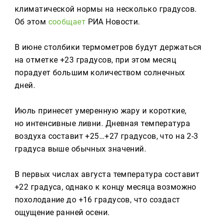
Реклама
климатической нормы на несколько градусов.
Об этом
сообщает
РИА Новости.
Для связи
+7 (843) 570−50−00
В июне столбики термометров будут держаться
reception@tnvtv.ru
на отметке +23 градусов, при этом месяц
порадует большим количеством солнечных
дней.
Июль принесет умеренную жару и короткие,
но интенсивные ливни. Дневная температура
воздуха составит +25…+27 градусов, что на 2-3
градуса выше обычных значений.
В первых числах августа температура составит
+22 градуса, однако к концу месяца возможно
похолодание до +16 градусов, что создаст
ощущение ранней осени.