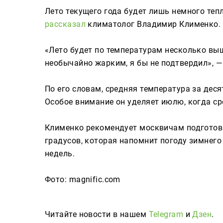
Сюжеты
Лето текущего года будет лишь немного тепл
рассказал
климатолог Владимир Клименко.
«Лето будет по температурам несколько выш
Телепроекты
необычайно жарким, я бы не подтвердил», —
По его словам, средняя температура за деся
Телепрограмма
Особое внимание он уделяет июлю, когда ср
ТНВ-Татарстан
Клименко рекомендует москвичам подготов
ТНВ-Планета
градусов, которая напомнит погоду зимнего
недель.
Фото: magnific.com
Читайте новости в нашем
Telegram
и
Дзен
.