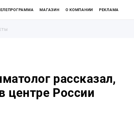
ТЕЛЕПРОГРАММА
МАГАЗИН
О КОМПАНИИ
РЕКЛАМА
ЕТЫ
ЕТЫ
иматолог рассказал,
 в центре России
Магазин
О компан