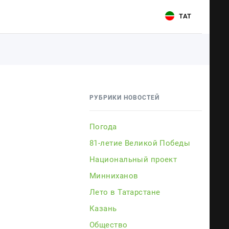
ТАТ
Для связи
Для связи
+7 (843) 570−50−00
+7 (843) 570−50−00
РУБРИКИ НОВОСТЕЙ
reception@tnvtv.ru
reception@tnvtv.ru
Погода
81-летие Великой Победы
Национальный проект
Минниханов
Лето в Татарстане
Казань
ии
Общество