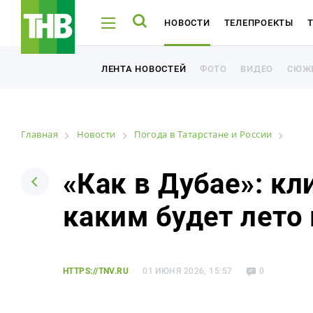
НОВОСТИ
ТЕЛЕПРОЕКТЫ
ТНВ-ТАТАРСТАН
ТНВ-ПЛАНЕТА
ФОТО
ВИДЕО
СЮЖ
ЛЕНТА НОВОСТЕЙ
ФОТО
ВИДЕО
СЮЖ
ЛЕНТА НОВОСТЕЙ
Главная
Новости
Погода в Татарстане и России
Например: Минниханов, 7 дней, телепрограмма
Например: Минниханов, 7 дней, телепрограмма
«Как в Дубае»: кл
каким будет лето
Новости
Лента новостей
HTTPS://TNV.RU
01 ИЮНЯ 2026, 15:57
0
Фото
Видео