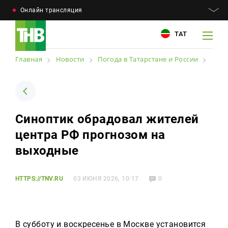
Онлайн трансляция
ТАТ
Главная
Новости
Погода в Татарстане и России
Например: Минниханов, 7 дней, телепрограмма
Например: Минниханов, 7 дней, телепрограмма
Синоптик обрадовал жителей
Новости
центра РФ прогнозом на
Для связи
Телепроекты
выходные
+7 (843) 570−50−00
reception@tnvtv.ru
Телепрограмма
HTTPS://TNV.RU
03 ИЮНЯ 2026, 10:17
0
Магазин
О компании
В субботу и воскресенье в Москве установится