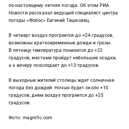
Реклама
по-настоящему летняя погода. Об этом РИА
Новости рассказал ведущий специалист центра
Для связи
погоды «Фобос» Евгений Тишковец.
+7 (843) 570−50−00
reception@tnvtv.ru
В четверг воздух прогреется до +24 градусов,
возможны кратковременные дожди и грозы.
В пятницу температура понизится до +22
градусов, местами пройдут небольшие осадки,
а к вечеру похолодает до +13 градусов.
В выходные жителей столицы ждет солнечная
погода без дождей. Ночью будет около +10
градусов, днем воздух прогреется до +25
градусов.
Фото: magnific.com