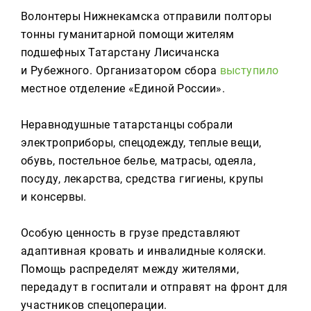
Реклама
Волонтеры Нижнекамска отправили полторы
тонны гуманитарной помощи жителям
Для связи
подшефных Татарстану Лисичанска
+7 (843) 570−50−00
и Рубежного. Организатором сбора
выступило
reception@tnvtv.ru
местное отделение «Единой России».
Неравнодушные татарстанцы собрали
электроприборы, спецодежду, теплые вещи,
обувь, постельное белье, матрасы, одеяла,
посуду, лекарства, средства гигиены, крупы
и консервы.
Особую ценность в грузе представляют
адаптивная кровать и инвалидные коляски.
Помощь распределят между жителями,
передадут в госпитали и отправят на фронт для
участников спецоперации.