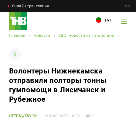
Онлайн трансляция
ТАТ
Главная
Новости
СВО: новости из Татарстана
Например: Минниханов, 7 дней, телепрограмма
Например: Минниханов, 7 дней, телепрограмма
Волонтеры Нижнекамска
Новости
отправили полторы тонны
Для связи
Телепроекты
гумпомощи в Лисичанск и
+7 (843) 570−50−00
reception@tnvtv.ru
Рубежное
Телепрограмма
Магазин
HTTPS://TNV.RU
18 МАЯ 2026, 16:39
0
О компании