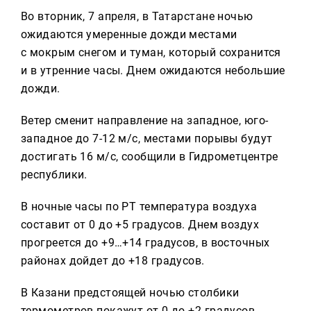
Реклама
Во вторник, 7 апреля, в Татарстане ночью
ожидаются умеренные дожди местами
Для связи
с мокрым снегом и туман, который сохранится
+7 (843) 570−50−00
и в утренние часы. Днем ожидаются небольшие
reception@tnvtv.ru
дожди.
Ветер сменит направление на западное, юго-
западное до 7-12 м/с, местами порывы будут
достигать 16 м/с, сообщили в Гидрометцентре
республики.
В ночные часы по РТ температура воздуха
составит от 0 до +5 градусов. Днем воздух
прогреется до +9…+14 градусов, в восточных
районах дойдет до +18 градусов.
В Казани предстоящей ночью столбики
термометров покажут от 0 до +2 градусов.