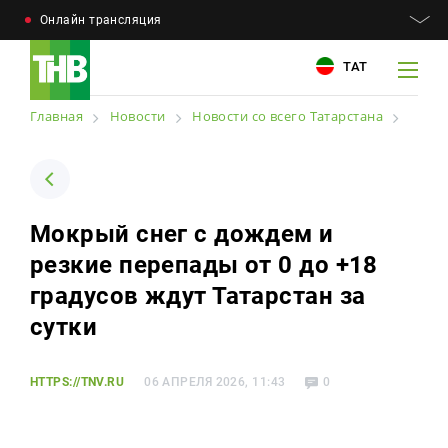
Онлайн трансляция
ТАТ
Главная
Новости
Новости со всего Татарстана
Например: Минниханов, 7 дней, телепрограмма
Например: Минниханов, 7 дней, телепрограмма
Мокрый снег с дождем и
Новости
резкие перепады от 0 до +18
Для связи
Телепроекты
градусов ждут Татарстан за
+7 (843) 570−50−00
reception@tnvtv.ru
сутки
Телепрограмма
Магазин
HTTPS://TNV.RU
06 АПРЕЛЯ 2026, 11:43
0
О компании