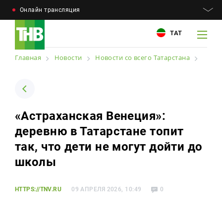
Онлайн трансляция
ТАТ
Главная
Новости
Новости со всего Татарстана
Например: Минниханов, 7 дней, телепрограмма
Например: Минниханов, 7 дней, телепрограмма
«Астраханская Венеция»:
Новости
деревню в Татарстане топит
Для связи
Телепроекты
так, что дети не могут дойти до
+7 (843) 570−50−00
reception@tnvtv.ru
школы
Телепрограмма
Магазин
HTTPS://TNV.RU
09 АПРЕЛЯ 2026, 10:49
0
О компании