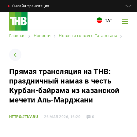
Онлайн трансляция
ТАТ
Главная
Новости
Новости со всего Татарстана
Например: Минниханов, 7 дней, телепрограмма
Например: Минниханов, 7 дней, телепрограмма
Прямая трансляция на ТНВ:
Новости
праздничный намаз в честь
Для связи
Телепроекты
Курбан-байрама из казанской
+7 (843) 570−50−00
reception@tnvtv.ru
мечети Аль-Марджани
Телепрограмма
Магазин
HTTPS://TNV.RU
26 МАЯ 2026, 16:20
0
О компании