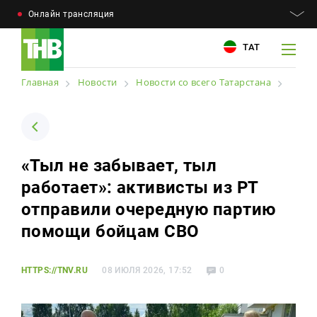
Онлайн трансляция
ТАТ
Главная
Новости
Новости со всего Татарстана
Например: Минниханов, 7 дней, телепрограмма
Например: Минниханов, 7 дней, телепрограмма
«Тыл не забывает, тыл
Новости
работает»: активисты из РТ
Для связи
Телепроекты
отправили очередную партию
+7 (843) 570−50−00
reception@tnvtv.ru
помощи бойцам СВО
Телепрограмма
Магазин
HTTPS://TNV.RU
08 ИЮЛЯ 2026, 17:52
0
О компании