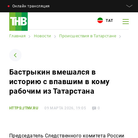
Онлайн трансляция
ТАТ
Главная
Новости
Происшествия в Татарстане
Например: Минниханов, 7 дней, телепрограмма
Например: Минниханов, 7 дней, телепрограмма
Бастрыкин вмешался в
Новости
историю с впавшим в кому
Для связи
Телепроекты
рабочим из Татарстана
+7 (843) 570−50−00
reception@tnvtv.ru
Телепрограмма
HTTPS://TNV.RU
09 МАРТА 2026, 19:05
0
Магазин
О компании
Председатель Следственного комитета России