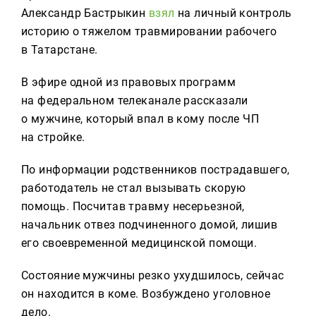
Реклама
Александр Бастрыкин
взял
на личный контроль
историю о тяжелом травмировании рабочего
Для связи
в Татарстане.
+7 (843) 570−50−00
В эфире одной из правовых программ
reception@tnvtv.ru
на федеральном телеканале рассказали
о мужчине, который впал в кому после ЧП
на стройке.
По информации родственников пострадавшего,
работодатель не стал вызывать скорую
помощь. Посчитав травму несерьезной,
начальник отвез подчиненного домой, лишив
его своевременной медицинской помощи.
Состояние мужчины резко ухудшилось, сейчас
он находится в коме. Возбуждено уголовное
дело.