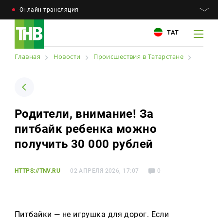
Онлайн трансляция
ТАТ
Главная
Новости
Происшествия в Татарстане
Например: Минниханов, 7 дней, телепрограмма
Например: Минниханов, 7 дней, телепрограмма
Родители, внимание! За
Новости
питбайк ребенка можно
Для связи
Телепроекты
получить 30 000 рублей
+7 (843) 570−50−00
reception@tnvtv.ru
Телепрограмма
HTTPS://TNV.RU
02 АПРЕЛЯ 2026, 17:07
0
Магазин
О компании
Питбайки — не игрушка для дорог. Если