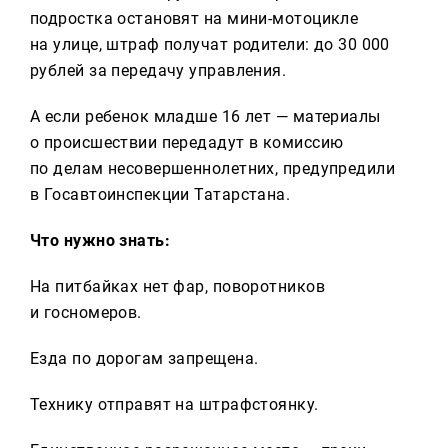
Реклама
подростка остановят на мини-мотоцикле
на улице, штраф получат родители: до 30 000
Для связи
рублей за передачу управления.
+7 (843) 570−50−00
А если ребенок младше 16 лет — материалы
reception@tnvtv.ru
о происшествии передадут в комиссию
по делам несовершеннолетних, предупредили
в Госавтоинспекции Татарстана.
Что нужно знать:
На питбайках нет фар, поворотников
и госномеров.
Езда по дорогам запрещена.
Технику отправят на штрафстоянку.