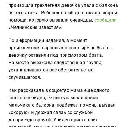
Реклама
произошла трехлетняя девочка упала с балкона
пятого этажа. Ребенок погиб до приезда скорой
Для связи
помощи, которую вызвали очевидцы,
сообщили
+7 (843) 570−50−00
«Челнинские известия».
reception@tnvtv.ru
По информации издания, в момент
происшествия взрослых в квартире не было —
девочку оставили под присмотром брата.
На место выезжала следственная группа,
устанавливаются все обстоятельства
случившегося.
Как рассказала в соцсетях мама еще одного
юного очевидца, ее сын услышал крики
мальчика с балкона, подбежал помочь, вызвал
«скорую» и держал связь со службой
до приезда врачей. Увидев приехавших