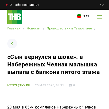
Онлайн трансляция
ТАТ
Главная
Новости
Происшествия в Татарстане
Например: Минниханов, 7 дней, телепрограмма
Например: Минниханов, 7 дней, телепрограмма
«Сын вернулся в шоке»: в
Новости
Набережных Челнах малышка
Для связи
Телепроекты
выпала с балкона пятого этажа
+7 (843) 570−50−00
reception@tnvtv.ru
Телепрограмма
HTTPS://TNV.RU
25 МАЯ 2026, 08:31
0
Магазин
О компании
23 мая в 65-м комплексе Набережных Челнов