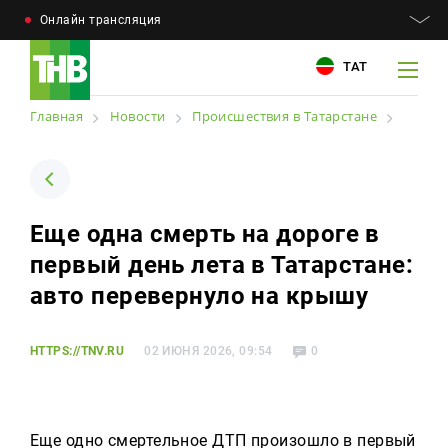
Онлайн трансляция
ТАТ
Главная
Новости
Происшествия в Татарстане
Например: Минниханов, 7 дней, телепрограмма
Например: Минниханов, 7 дней, телепрограмма
Еще одна смерть на дороге в
Новости
первый день лета в Татарстане:
Для связи
Телепроекты
авто перевернуло на крышу
+7 (843) 570−50−00
reception@tnvtv.ru
Телепрограмма
HTTPS://TNV.RU
02 ИЮНЯ 2026, 09:54
0
Магазин
О компании
Еще одно смертельное ДТП произошло в первый