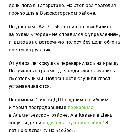
Реклама
день лета в Татарстане. На этот раз трагедия
произошла в Высокогорском районе.
Для связи
По данным ГАИ РТ, 66-летний автомобилист
+7 (843) 570−50−00
за рулем «Форда» не справился с управлением,
reception@tnvtv.ru
и, выехав на встречную полосу без цели обгона,
влетел в грузовик.
От удара легковушка перевернулась на крышу.
Полученные травмы для водителя оказались
смертельными. Подробности случившегося
устанавливаются.
Напомним, 1 июня ДТП с одним погибшим
и тремя пострадавшими
произошло
в Альметьевском районе. А в Казани в День
защиты детей
водитель грузовика сбил
13-
летнюю девочку на «зебре».