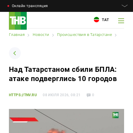
Онлайн трансляция
ТАТ
Главная
Новости
Происшествия в Татарстане
Например: Минниханов, 7 дней, телепрограмма
Например: Минниханов, 7 дней, телепрограмма
Над Татарстаном сбили БПЛА:
Новости
атаке подверглись 10 городов
Для связи
Телепроекты
+7 (843) 570−50−00
reception@tnvtv.ru
HTTPS://TNV.RU
08 ИЮЛЯ 2026, 08:21
0
Телепрограмма
Магазин
О компании