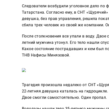
Следователи возбудили уголовное дело по 
Татарстана. Согласно ему, в СНТ «Щурячий
девушка, без прав управления, решила пока
сбила трех человек из своей же компании. О
После столкновения все упали в воду. Двое 
летний мужчина утонул. Его тело нашли спус
Какое состояние пострадавших и кем был п
ТНВ Нафисы Минязовой.
Трагедия произошла недалеко от СНТ «Щуряч
22-летняя девушка каталась на гидроцикле. 
Двое смогли самостоятельно. Один пропал.
Водолазы нашли тело 35-летнего мужчины спу