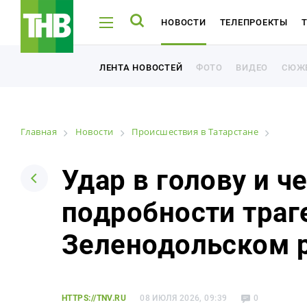
НОВОСТИ
ТЕЛЕПРОЕКТЫ
ТНВ-ТАТАРСТАН
ТНВ-ПЛАНЕТА
ФОТО
ВИДЕО
СЮЖ
ЛЕНТА НОВОСТЕЙ
ФОТО
ВИДЕО
СЮЖ
ЛЕНТА НОВОСТЕЙ
Главная
Новости
Происшествия в Татарстане
Например: Минниханов, 7 дней, телепрограмма
Например: Минниханов, 7 дней, телепрограмма
Удар в голову и ч
подробности траг
Новости
Зеленодольском 
Лента новостей
Фото
HTTPS://TNV.RU
08 ИЮЛЯ 2026, 09:39
0
Видео