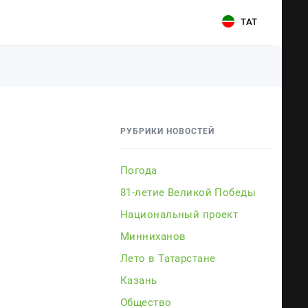
ТАТ
Для связи
Для связи
+7 (843) 570−50−00
+7 (843) 570−50−00
РУБРИКИ НОВОСТЕЙ
reception@tnvtv.ru
reception@tnvtv.ru
Погода
81-летие Великой Победы
Национальный проект
Минниханов
Лето в Татарстане
Казань
ии
Общество