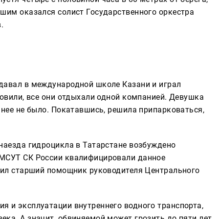
бшим оказался солист Государственного оркестра
.
одавал в международной школе Казани и играл
новили, все они отдыхали одной компанией. Девушка
у нее не было. Покатавшись, решила припарковаться,
 наезда гидроцикла в Татарстане возбуждено
 МСУТ СК России квалифицировали данное
бщил старший помощник руководителя Центрального
я и эксплуатации внутреннего водного транспорта,
ека. А значит, обвиняемой может грозить до пяти лет