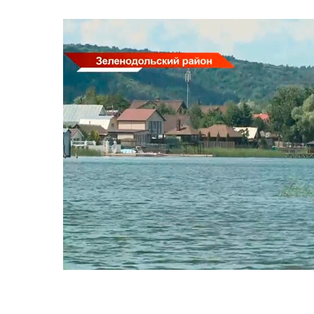
Сюжеты
Телепроекты
Телепрограмма
ТНВ-Татарстан
ТНВ-Планета