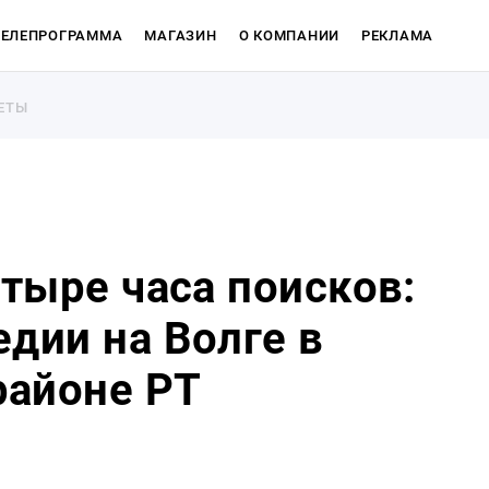
ТЕЛЕПРОГРАММА
МАГАЗИН
О КОМПАНИИ
РЕКЛАМА
ЕТЫ
ЕТЫ
етыре часа поисков:
едии на Волге в
Магазин
районе РТ
О компан