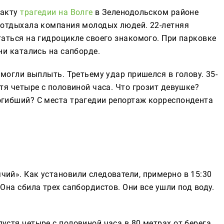
факту
трагедии на Волге
в Зеленодольском районе
» отдыхала компания молодых людей. 22-летняя
таться на гидроцикле своего знакомого. При парковке
ни катались на сапборде.
смогли выплыть. Третьему удар пришелся в голову. 35-
тя четыре с половиной часа. Что грозит девушке?
огибший? С места трагедии репортаж корреспондента
ий». Как установили следователи, примерно в 15:30
Она сбила трех сапбордистов. Они все ушли под воду.
стя четыре с половиной часа в 80 метрах от берега,