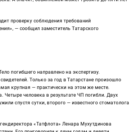
одит проверку соблюдения требований
ения», — сообщил заместитель Татарского
Тело погибшего направлено на экспертизу.
видетелей. Только за год в Татарстане произошло
амая крупная — практически на этом же месте.
а. Четыре человека в результате ЧП погибли. Двух
жили спустя сутки, второго — известного стоматолога
с-гендиректора «Татфлота» Ленара Мухутдинова
твии. Его приговорили к двум годам и девяти