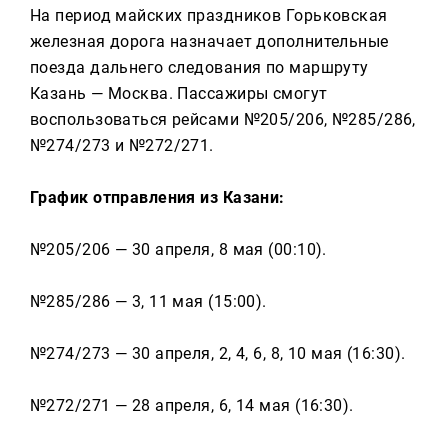
Реклама
На период майских праздников Горьковская
железная дорога назначает дополнительные
Для связи
поезда дальнего следования по маршруту
Казань — Москва. Пассажиры смогут
+7 (843) 570−50−00
воспользоваться рейсами №205/206, №285/286,
reception@tnvtv.ru
№274/273 и №272/271.
График отправления из Казани:
№205/206 — 30 апреля, 8 мая (00:10).
№285/286 — 3, 11 мая (15:00).
№274/273 — 30 апреля, 2, 4, 6, 8, 10 мая (16:30).
№272/271 — 28 апреля, 6, 14 мая (16:30).