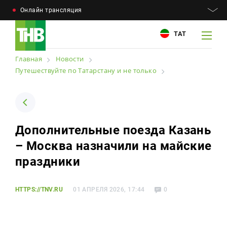
Онлайн трансляция
ТАТ
Главная
Новости
Путешествуйте по Татарстану и не только
Например: Минниханов, 7 дней, телепрограмма
Например: Минниханов, 7 дней, телепрограмма
Новости
Дополнительные поезда Казань
Для связи
– Москва назначили на майские
Телепроекты
+7 (843) 570−50−00
праздники
reception@tnvtv.ru
Телепрограмма
Магазин
HTTPS://TNV.RU
01 АПРЕЛЯ 2026, 17:44
0
О компании