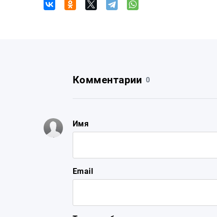
Комментарии
0
Имя
Email