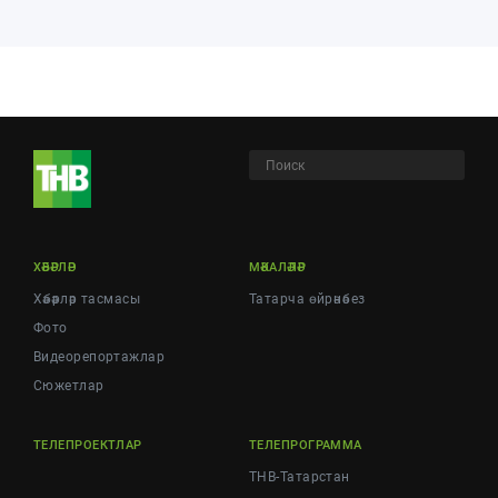
ХӘБӘРЛӘР
МӘКАЛӘЛӘР
Хәбәрләр тасмасы
Татарча өйрәнәбез
Фото
Видеорепортажлар
Cюжетлар
ТЕЛЕПРОЕКТЛАР
ТЕЛЕПРОГРАММА
ТНВ-Татарстан