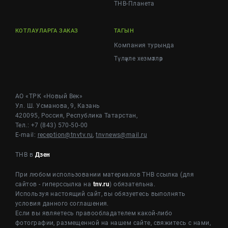
ТНВ-Планета
КОТЛАУЛАРГА ЗАКАЗ
ТАГЫН
Компания турында
Түләүле хезмәтләр
АО «ТРК «Новый Век»
Ул. Ш. Усманова, 9, Казань
420095, Россия, Республика Татарстан,
Тел.: +7 (843) 570-50-00
E-mail:
reception@tnvtv.ru
,
tnvnews@mail.ru
ТНВ в
Дзен
При любом использовании материалов ТНВ ссылка (для
сайтов - гиперссылка на
tnv.ru
) обязательна.
Используя настоящий сайт, вы обязуетесь выполнять
условия данного соглашения.
Если вы являетесь правообладателем какой-либо
фотографии, размещенной на нашем сайте, свяжитесь с нами,