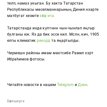
Тагын
теләп, намаз укыган. Бу хакта Татарстан
Республикасы мөселманнарының Диния нәзарәте
матбугат хезмәте
хәбәр итә.
Татарстанда инде күптәннән чын-чынлап яңгыр
булганы юк. Яз да бик эссе килә. Мәсәлән, кичә, 1905
елгы климатик
рекорд
та яңартылды.
Чирмешән районы имам мөхтәсибе Рамил хәзрәт
Ибраһимов фотосы.
Читайте новости в нашем
Telegram
и
Дзен
.
Бүлешергә