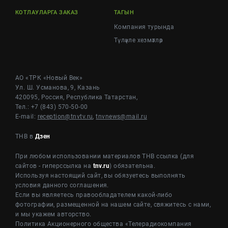
КОТЛАУЛАРГА ЗАКАЗ
ТАГЫН
Компания турында
Түләүле хезмәтләр
АО «ТРК «Новый Век»
Ул. Ш. Усманова, 9, Казань
420095, Россия, Республика Татарстан,
Тел.: +7 (843) 570-50-00
E-mail:
reception@tnvtv.ru
,
tnvnews@mail.ru
ТНВ в
Дзен
При любом использовании материалов ТНВ ссылка (для
сайтов - гиперссылка на
tnv.ru
) обязательна.
Используя настоящий сайт, вы обязуетесь выполнять
условия данного соглашения.
Если вы являетесь правообладателем какой-либо
фотографии, размещенной на нашем сайте, свяжитесь с нами,
и мы укажем авторство.
Политика Акционерного общества «Телерадиокомпания