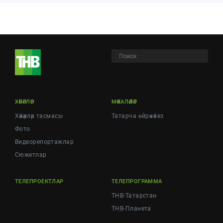
ХӘБӘРЛӘР
МӘКАЛӘЛӘР
Хәбәрләр тасмасы
Татарча өйрәнәбез
Фото
Видеорепортажлар
Cюжетлар
ТЕЛЕПРОЕКТЛАР
ТЕЛЕПРОГРАММА
ТНВ-Татарстан
ТНВ-Планета