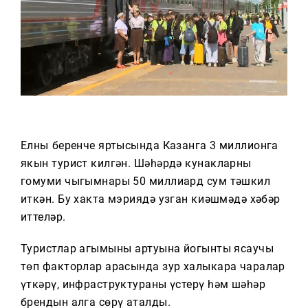
Тагын
Елның беренче яртысында Казанга 3 миллионга
якын турист килгән. Шәһәрдә кунакларның
гомуми чыгымнары 50 миллиард сум тәшкил
иткән. Бу хакта мэриядә узган киңәшмәдә хәбәр
иттеләр.
Туристлар агымының артуына йогынты ясаучы
төп факторлар арасында зур халыкара чаралар
үткәрү, инфраструктураны үстерү һәм шәһәр
брендын алга сөрү аталды.