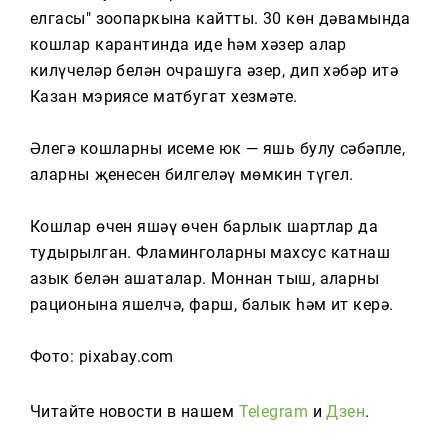
Тагын
елгасы" зоопаркына кайтты. 30 көн дәвамында
кошлар карантинда иде һәм хәзер алар
килүчеләр белән очрашуга әзер, дип хәбәр итә
Казан мэриясе матбугат хезмәте.
Әлегә кошларның исеме юк — яшь булу сәбәпле,
аларның җенесен билгеләү мөмкин түгел.
Кошлар өчен яшәү өчен барлык шартлар да
тудырылган. Фламинголарны махсус катнаш
азык белән ашаталар. Моннан тыш, аларның
рационына яшелчә, фарш, балык һәм ит керә.
Фото: pixabay.com
Читайте новости в нашем
Telegram
и
Дзен
.