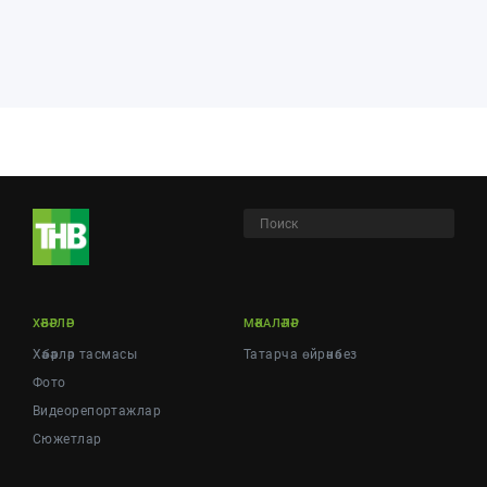
ХӘБӘРЛӘР
МӘКАЛӘЛӘР
Хәбәрләр тасмасы
Татарча өйрәнәбез
Фото
Видеорепортажлар
Cюжетлар