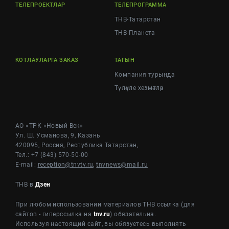
ТЕЛЕПРОЕКТЛАР
ТЕЛЕПРОГРАММА
ТНВ-Татарстан
ТНВ-Планета
КОТЛАУЛАРГА ЗАКАЗ
ТАГЫН
Компания турында
Түләүле хезмәтләр
АО «ТРК «Новый Век»
Ул. Ш. Усманова, 9, Казань
420095, Россия, Республика Татарстан,
Тел.: +7 (843) 570-50-00
E-mail:
reception@tnvtv.ru
,
tnvnews@mail.ru
ТНВ в
Дзен
При любом использовании материалов ТНВ ссылка (для
сайтов - гиперссылка на
tnv.ru
) обязательна.
Используя настоящий сайт, вы обязуетесь выполнять