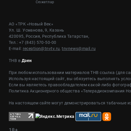
Cюжетлар
АО «ТРК «Новый Век»
Ул. Ш. Усманова, 9, Казань
420095, Россия, Республика Татарстан,
Тел.: +7 (843) 570-50-00
E-mail:
reception@tnvtv.ru
,
tnvnews@mail.ru
ТНВ в
Дзен
При любом использовании материалов ТНВ ссылка (для са
Используя настоящий сайт, вы обязуетесь выполнять усло
Если вы являетесь правообладателем какой-либо фотограф
Политика Акционерного общества «Телерадиокомпания Н
На настоящем сайте могут демонстрироваться табачные и
18+