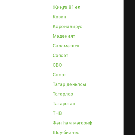
Җиңүгә 81 ел
каз
Казан
Коронавирус
Мәдәният
Сәламәтлек
Сәясәт
СВО
Спорт
Татар дөньясы
Татарлар
Татарстан
ТНВ
Фән һәм мәгариф
Шоу-бизнес