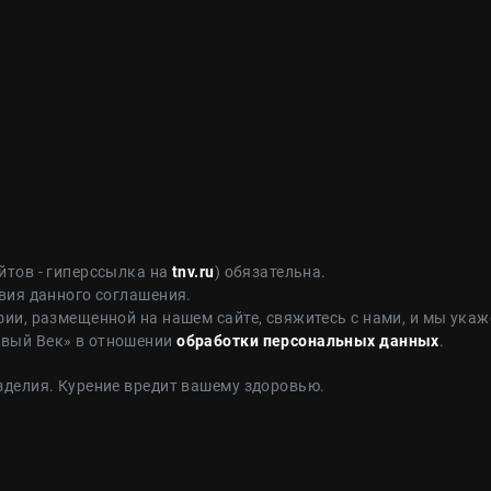
йтов - гиперссылка на
tnv.ru
) обязательна.
вия данного соглашения.
ии, размещенной на нашем сайте, свяжитесь с нами, и мы укаж
овый Век» в отношении
обработки персональных данных
.
зделия. Курение вредит вашему здоровью.