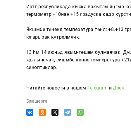
Cюжетлар
Иртәгә республикада кыска вакытлы яңгыр кө
термометр +10нан +15 градуска кадәр күрсәтәч
Якшәмбе төнендә температура төнлә: +8.+13 г
Мәкаләләр
югарырак күтәрелмәячәк.
Татарча өйрәнәбез
13 һәм 14 июньдә явым-төшем булмаячак. Дүш
җылыначак, сишәмбе көнне температура +21дән
синоптиклар.
Телепроектлар
Читайте новости в нашем
Telegram
и
Дзен
.
Бүлешергә