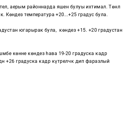
телә, аерым районнарда яшен булуы ихтимал. Төнлә
Котлауларга за
әк. Көндез температура +20...+25 градус була.
радустан югарырак була, ә көндез +15. +20 градустан
Тагын
Компания турында
әмбе көнне көндез һава 19-20 градуска кадәр
 +26 градуска кадәр күтәреләчәк дип фаразлый
Түләүле хезмәтләр