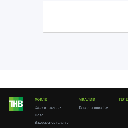
ХӘБӘРЛӘР
МӘКАЛӘЛӘР
ТЕЛ
Хәбәрләр тасмасы
Татарча өйрәнәбез
Фото
Видеорепортажлар