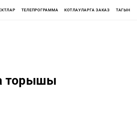
ЕКТЛАР
ТЕЛЕПРОГРАММА
КОТЛАУЛАРГА ЗАКАЗ
ТАГЫН
АЖЛАР
CЮЖЕТЛАР
ва торышы
Телепрограмма
ТНВ-Татарстан
ТНВ-Планета