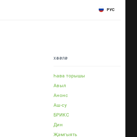
РУС
ХӘБӘРЛӘР
Һава торышы
Авыл
Анонс
Аш-су
БРИКС
Дин
Җәмгыять