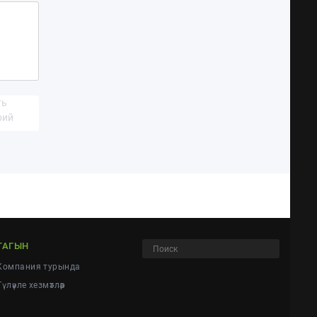
ть
рий
ТАГЫН
Компания турында
Түләүле хезмәтләр