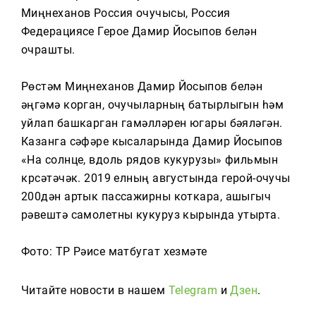
Тагын
Миңнеханов Россия очучысы, Россия
Федерациясе Герое Дамир Йосыпов белән
очрашты.
Рөстәм Миңнеханов Дамир Йосыпов белән
әңгәмә корган, очучыларның батырлыгын һәм
уйлап башкарган гамәлләрен югары бәяләгән.
Казанга сәфәре кысаларында Дамир Йосыпов
«На солнце, вдоль рядов кукурузы» фильмын
күрсәтәчәк. 2019 елның августында герой-очучы
200дән артык пассажирны коткара, ашыгыч
рәвештә самолетны кукуруз кырында утырта.
Фото: ТР Рәисе матбугат хезмәте
Читайте новости в нашем
Telegram
и
Дзен
.