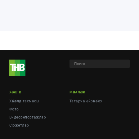
ХӘБӘРЛӘР
МӘКАЛӘЛӘР
Хәбәрләр тасмасы
Татарча өйрәнәбез
Фото
Видеорепортажлар
Cюжетлар