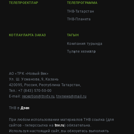
ТЕЛЕПРОЕКТЛАР
ТЕЛЕПРОГРАММА
ТНВ-Татарстан
ТНВ-Планета
КОТЛАУЛАРГА ЗАКАЗ
ТАГЫН
Компания турында
Түләүле хезмәтләр
АО «ТРК «Новый Век»
Ул. Ш. Усманова, 9, Казань
420095, Россия, Республика Татарстан,
Тел.: +7 (843) 570-50-00
E-mail:
reception@tnvtv.ru
,
tnvnews@mail.ru
ТНВ в
Дзен
При любом использовании материалов ТНВ ссылка (для
сайтов - гиперссылка на
tnv.ru
) обязательна.
Используя настоящий сайт, вы обязуетесь выполнять