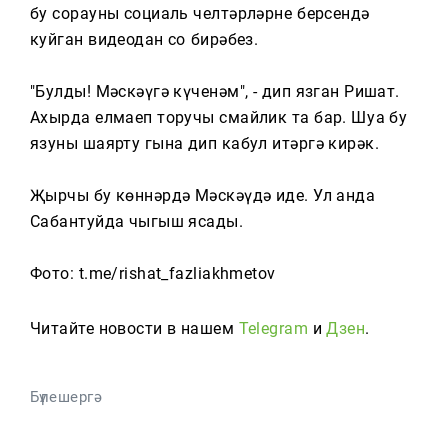
Тагын
бу сорауны социаль челтәрләрнең берсендә
куйган видеодан соң бирәбез.
"Булды! Мәскәүгә күченәм", - дип язган Ришат.
Ахырда елмаеп торучы смайлик та бар. Шуңа бу
язуны шаярту гына дип кабул итәргә кирәк.
Җырчы бу көннәрдә Мәскәүдә иде. Ул анда
Сабантуйда чыгыш ясады.
Фото: t.me/rishat_fazliakhmetov
Читайте новости в нашем
Telegram
и
Дзен
.
Бүлешергә