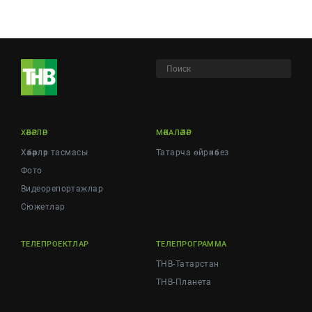
ХӘБӘРЛӘР
МӘКАЛӘЛӘР
Хәбәрләр тасмасы
Татарча өйрәнәбез
Фото
Видеорепортажлар
Cюжетлар
ТЕЛЕПРОЕКТЛАР
ТЕЛЕПРОГРАММА
ТНВ-Татарстан
ТНВ-Планета