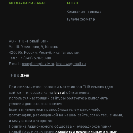
КОТЛАУЛАРГА ЗАКАЗ
ТАГЫН
Компания турында
Түләүле хезмәтләр
АО «ТРК «Новый Век»
Ул. Ш. Усманова, 9, Казань
420095, Россия, Республика Татарстан,
Тел.: +7 (843) 570-50-00
E-mail:
reception@tnvtv.ru
,
tnvnews@mail.ru
ТНВ в
Дзен
При любом использовании материалов ТНВ ссылка (для
сайтов - гиперссылка на
tnv.ru
) обязательна.
Используя настоящий сайт, вы обязуетесь выполнять
условия данного соглашения.
Если вы являетесь правообладателем какой-либо
фотографии, размещенной на нашем сайте, свяжитесь с нами,
и мы укажем авторство.
Политика Акционерного общества «Телерадиокомпания
Новый Век» в отношении
обработки персональных данных
.