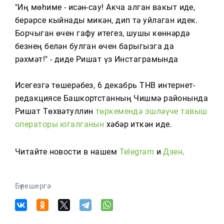
"Иң мөһиме - исән-сау! Акча алган вакыт иде,
берәрсе кыйнады микән, дип тә уйлаган идек.
Борчыган өчен гафу итегез, шушы көннәрдә
безнең белән булган өчен барыгызга да
рәхмәт!" - диде Ришат үз Инстаграмында
Исегезгә төшерәбез, 6 декабрь ТНВ интернет-
редакциясе Башкортстанның Чишмә районында
Ришат Төхвәтуллин
төркемендә эшләүче тавыш
операторы югалганын
хәбәр иткән иде.
Читайте новости в нашем
Telegram
и
Дзен
.
Бүлешергә