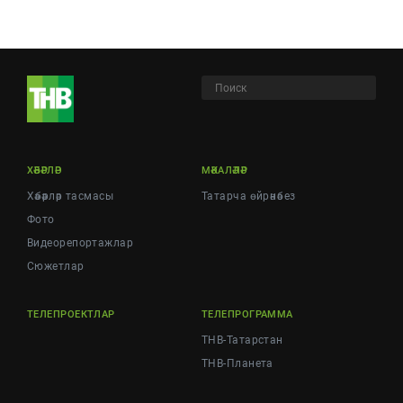
ХӘБӘРЛӘР
МӘКАЛӘЛӘР
Хәбәрләр тасмасы
Татарча өйрәнәбез
Фото
Видеорепортажлар
Cюжетлар
ТЕЛЕПРОЕКТЛАР
ТЕЛЕПРОГРАММА
ТНВ-Татарстан
ТНВ-Планета