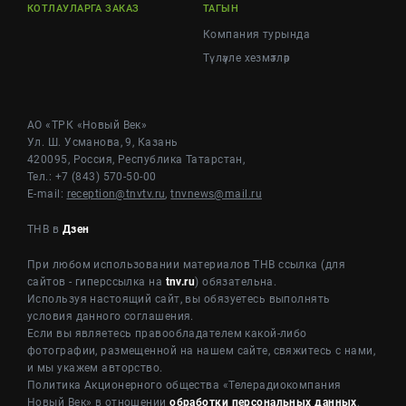
КОТЛАУЛАРГА ЗАКАЗ
ТАГЫН
Компания турында
Түләүле хезмәтләр
АО «ТРК «Новый Век»
Ул. Ш. Усманова, 9, Казань
420095, Россия, Республика Татарстан,
Тел.: +7 (843) 570-50-00
E-mail:
reception@tnvtv.ru
,
tnvnews@mail.ru
ТНВ в
Дзен
При любом использовании материалов ТНВ ссылка (для
сайтов - гиперссылка на
tnv.ru
) обязательна.
Используя настоящий сайт, вы обязуетесь выполнять
условия данного соглашения.
Если вы являетесь правообладателем какой-либо
фотографии, размещенной на нашем сайте, свяжитесь с нами,
и мы укажем авторство.
Политика Акционерного общества «Телерадиокомпания
Новый Век» в отношении
обработки персональных данных
.