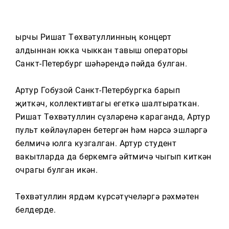
Тагын
Җырчы Ришат Төхвәтуллинның концерт
алдыннан юкка чыккан тавыш операторы
Санкт-Петербург шәһәрендә пәйда булган.
Артур Гобузой Санкт-Петербургка барып
җиткәч, коллективтагы егеткә шалтыраткан.
Ришат Төхвәтуллин сүзләренә караганда, Артур
пульт көйләүләрен бетергән һәм нәрсә эшләргә
белмичә юлга кузгалган. Артур студент
вакытларда да беркемгә әйтмичә чыгып киткән
очрагы булган икән.
Төхвәтуллин ярдәм күрсәтүчеләргә рәхмәтен
белдерде.