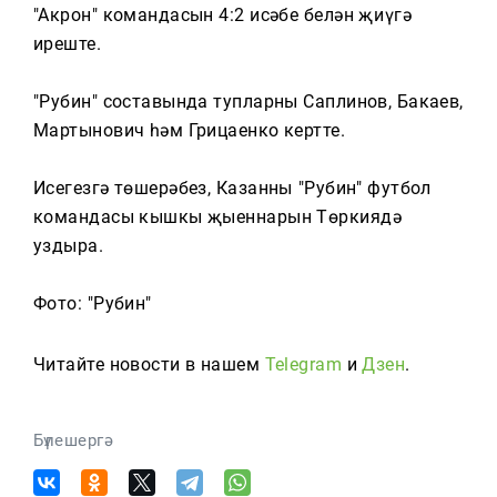
Тагын
"Акрон" командасын 4:2 исәбе белән җиңүгә
иреште.
"Рубин" составында тупларны Саплинов, Бакаев,
Мартынович һәм Грицаенко кертте.
Исегезгә төшерәбез, Казанның "Рубин" футбол
командасы кышкы җыеннарын Төркиядә
уздыра.
Фото: "Рубин"
Читайте новости в нашем
Telegram
и
Дзен
.
Бүлешергә