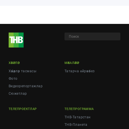
ХӘБӘРЛӘР
МӘКАЛӘЛӘР
Хәбәрләр тасмасы
Татарча өйрәнәбез
Фото
Видеорепортажлар
Cюжетлар
ТЕЛЕПРОЕКТЛАР
ТЕЛЕПРОГРАММА
ТНВ-Татарстан
ТНВ-Планета