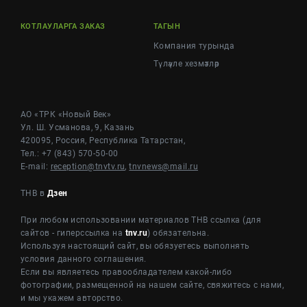
КОТЛАУЛАРГА ЗАКАЗ
ТАГЫН
Компания турында
Түләүле хезмәтләр
АО «ТРК «Новый Век»
Ул. Ш. Усманова, 9, Казань
420095, Россия, Республика Татарстан,
Тел.: +7 (843) 570-50-00
E-mail:
reception@tnvtv.ru
,
tnvnews@mail.ru
ТНВ в
Дзен
При любом использовании материалов ТНВ ссылка (для
сайтов - гиперссылка на
tnv.ru
) обязательна.
Используя настоящий сайт, вы обязуетесь выполнять
условия данного соглашения.
Если вы являетесь правообладателем какой-либо
фотографии, размещенной на нашем сайте, свяжитесь с нами,
и мы укажем авторство.