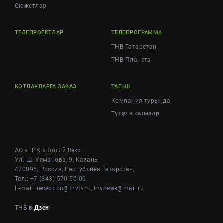
Cюжетлар
ТЕЛЕПРОЕКТЛАР
ТЕЛЕПРОГРАММА
ТНВ-Татарстан
ТНВ-Планета
КОТЛАУЛАРГА ЗАКАЗ
ТАГЫН
Компания турында
Түләүле хезмәтләр
АО «ТРК «Новый Век»
Ул. Ш. Усманова, 9, Казань
420095, Россия, Республика Татарстан,
Тел.: +7 (843) 570-50-00
E-mail:
reception@tnvtv.ru
,
tnvnews@mail.ru
ТНВ в
Дзен