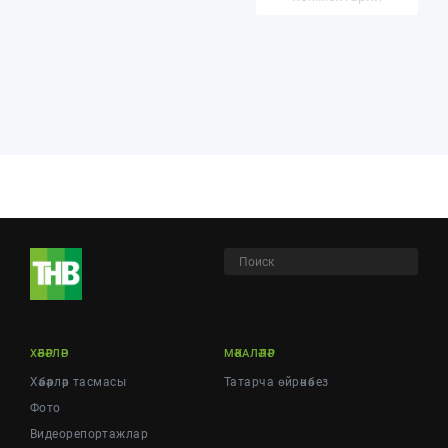
ХӘБӘРЛӘР
МӘКАЛӘЛӘР
Хәбәрләр тасмасы
Татарча өйрәнәбез
Фото
Видеорепортажлар