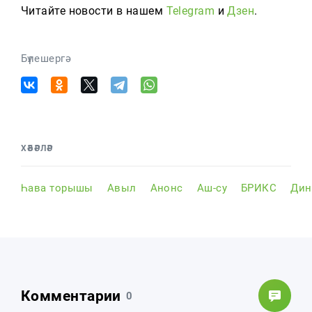
Читайте новости в нашем
Telegram
и
Дзен
.
Бүлешергә
ХӘБӘРЛӘР
Һава торышы
Авыл
Анонс
Аш-су
БРИКС
Дин
Комментарии
0