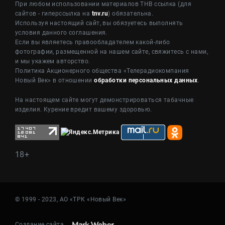
При любом использовании материалов ТНВ ссылка (для
сайтов - гиперссылка на
tnv.ru
) обязательна.
Используя настоящий сайт, вы обязуетесь выполнять
условия данного соглашения.
Если вы являетесь правообладателем какой-либо
фотографии, размещенной на нашем сайте, свяжитесь с нами,
и мы укажем авторство.
Политика Акционерного общества «Телерадиокомпания
Новый Век» в отношении
обработки персональных данных
.
На настоящем сайте могут демонстрироваться табачные
изделия. Курение вредит вашему здоровью.
18+
© 1999 - 2023, АО «ТРК «Новый Век»
Создание сайта