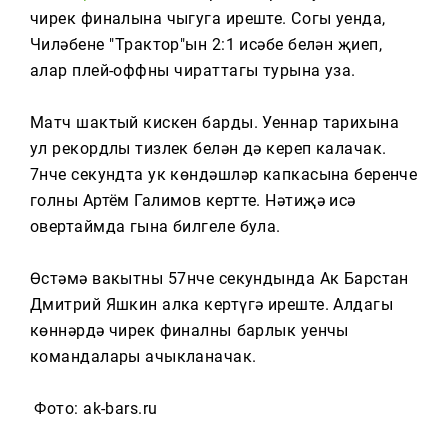
Тагын
чирек финалына чыгуга иреште. Соңгы уенда,
Чиләбенең "Трактор"ын 2:1 исәбе белән җиңеп,
алар плей-оффның чираттагы турына уза.
Матч шактый кискен барды. Уеннар тарихына
ул рекордлы тизлек белән дә кереп калачак.
7нче секундта ук көндәшләр капкасына беренче
голны Артём Галимов кертте. Нәтиҗә исә
овертаймда гына билгеле була.
Өстәмә вакытның 57нче секундында Ак Барстан
Дмитрий Яшкин алка кертүгә иреште. Алдагы
көннәрдә чирек финалның барлык уенчы
командалары ачыкланачак.
Фото: ak-bars.ru