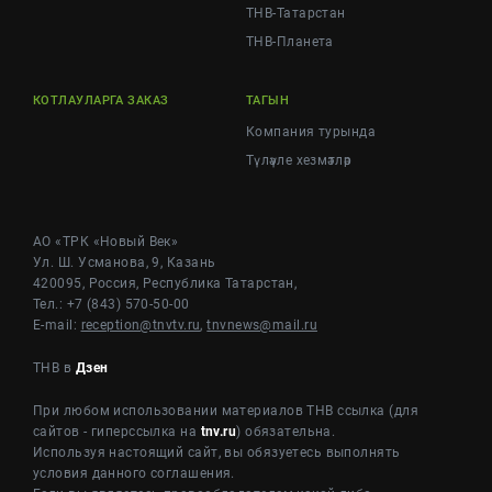
ТНВ-Татарстан
ТНВ-Планета
КОТЛАУЛАРГА ЗАКАЗ
ТАГЫН
Компания турында
Түләүле хезмәтләр
АО «ТРК «Новый Век»
Ул. Ш. Усманова, 9, Казань
420095, Россия, Республика Татарстан,
Тел.: +7 (843) 570-50-00
E-mail:
reception@tnvtv.ru
,
tnvnews@mail.ru
ТНВ в
Дзен
При любом использовании материалов ТНВ ссылка (для
сайтов - гиперссылка на
tnv.ru
) обязательна.
Используя настоящий сайт, вы обязуетесь выполнять
условия данного соглашения.