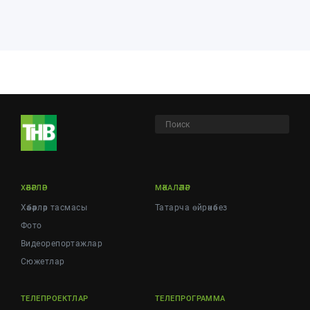
ХӘБӘРЛӘР
МӘКАЛӘЛӘР
Хәбәрләр тасмасы
Татарча өйрәнәбез
Фото
Видеорепортажлар
Cюжетлар
ТЕЛЕПРОЕКТЛАР
ТЕЛЕПРОГРАММА