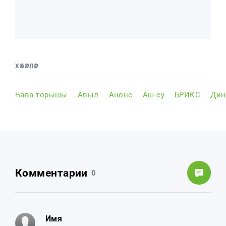
ХӘБӘРЛӘР
Һава торышы
Авыл
Анонс
Аш-су
БРИКС
Дин
Комментарии
0
Имя