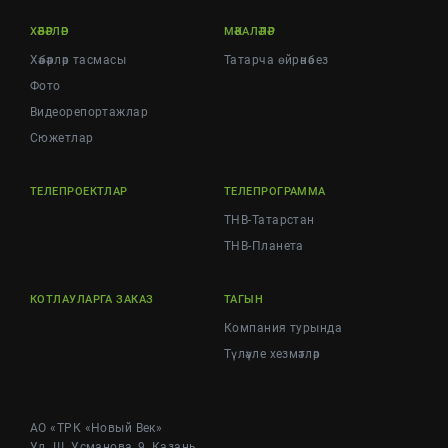
ХӘБӘРЛӘР
МӘКАЛӘЛӘР
Хәбәрләр тасмасы
Татарча өйрәнәбез
Фото
Видеорепортажлар
Cюжетлар
ТЕЛЕПРОЕКТЛАР
ТЕЛЕПРОГРАММА
ТНВ-Татарстан
ТНВ-Планета
КОТЛАУЛАРГА ЗАКАЗ
ТАГЫН
Компания турында
Түләүле хезмәтләр
АО «ТРК «Новый Век»
Ул. Ш. Усманова, 9, Казань