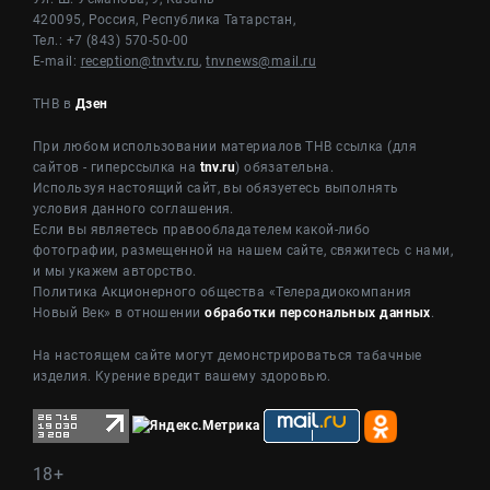
420095, Россия, Республика Татарстан,
Тел.: +7 (843) 570-50-00
E-mail:
reception@tnvtv.ru
,
tnvnews@mail.ru
ТНВ в
Дзен
При любом использовании материалов ТНВ ссылка (для
сайтов - гиперссылка на
tnv.ru
) обязательна.
Используя настоящий сайт, вы обязуетесь выполнять
условия данного соглашения.
Если вы являетесь правообладателем какой-либо
фотографии, размещенной на нашем сайте, свяжитесь с нами,
и мы укажем авторство.
Политика Акционерного общества «Телерадиокомпания
Новый Век» в отношении
обработки персональных данных
.
На настоящем сайте могут демонстрироваться табачные
изделия. Курение вредит вашему здоровью.
18+