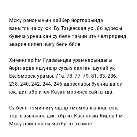
Тагын
Мәскәү районының кайбер йортларында
вакытлыча су юк. Бу Тэцевская ур., 8б адресы
буенча урнашкан су белән тәэмин итү челтәрләрендә
авария килеп чыгу белән бәйле.
Химиклар һәм Гудованцев урамнарындагы
йортларда яшәүчеләр сусыз калган, шулай ук
Беломорск урамы, 71а, 73, 77, 79, 81, 83, 236,
238, 240, 242, 244, 246 адреслары буенча да су
юк, дип хәбәр ителә Казан мэриясе сайтында.
Су белән тәэмин итү эшләр тәмамланганнан соң
торгызылачак, дип хәбәр итә Казанның Киров һәм
Мәскәү районнары матбугат хезмәте.