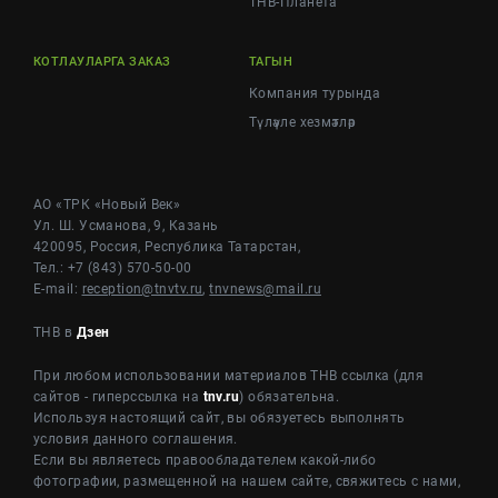
ТНВ-Планета
КОТЛАУЛАРГА ЗАКАЗ
ТАГЫН
Компания турында
Түләүле хезмәтләр
АО «ТРК «Новый Век»
Ул. Ш. Усманова, 9, Казань
420095, Россия, Республика Татарстан,
Тел.: +7 (843) 570-50-00
E-mail:
reception@tnvtv.ru
,
tnvnews@mail.ru
ТНВ в
Дзен
При любом использовании материалов ТНВ ссылка (для
сайтов - гиперссылка на
tnv.ru
) обязательна.
Используя настоящий сайт, вы обязуетесь выполнять
условия данного соглашения.
Если вы являетесь правообладателем какой-либо
фотографии, размещенной на нашем сайте, свяжитесь с нами,