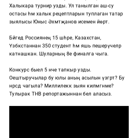
Тагын
Халыкара турнир узды. Ул танылган аш-су
остасы һәм халык рецептларын туплаган татар
зыялысы Юныс Әхмәтҗанов исемен йөртә.
Бәйгедә Россиянең 15 шәһәре, Казахстан,
Үзбәкстаннан 350 студент һәм яшь пешерүчеләр
катнашкан. Шуларның 8е финалга чыга.
Конкурс быел 5 нче тапкыр узды.
Оештыручылар бу юлы аның асылын үзгәртә? Бу
нәрсәдә чагыла? Миллилеккә зыян килмәгәнме?
Тулырак ТНВ репортажыннан белә аласыз.