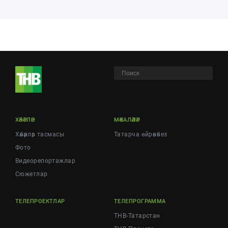
ХӘБӘРЛӘР
МӘКАЛӘЛӘР
Хәбәрләр тасмасы
Татарча өйрәнәбез
Фото
Видеорепортажлар
Cюжетлар
ТЕЛЕПРОЕКТЛАР
ТЕЛЕПРОГРАММА
ТНВ-Татарстан